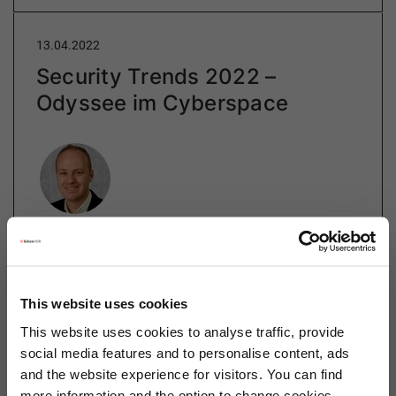
13.04.2022
Security Trends 2022 –
Odyssee im Cyberspace
Author
Daniel Schillinger
Cloud Operations
Category
This website uses cookies
Cloud
This website uses cookies to analyse traffic, provide
social media features and to personalise content, ads
and the website experience for visitors. You can find
Das Jahr 2021 war aus Sicht der IT-Security eine
more information and the option to change cookies