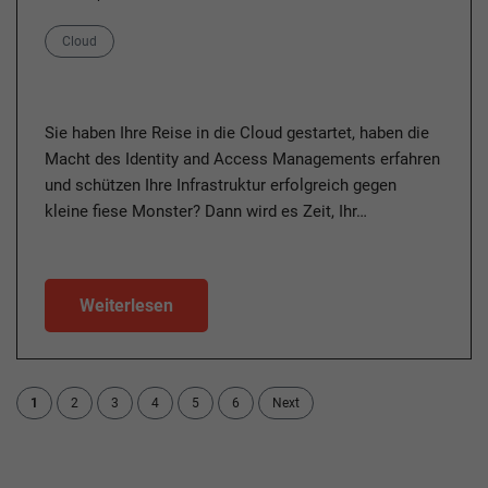
Category
Cloud
Sie haben Ihre Reise in die Cloud gestartet, haben die
Macht des Identity and Access Managements erfahren
und schützen Ihre Infrastruktur erfolgreich gegen
kleine fiese Monster? Dann wird es Zeit, Ihr…
Weiterlesen
1
2
3
4
5
6
Next