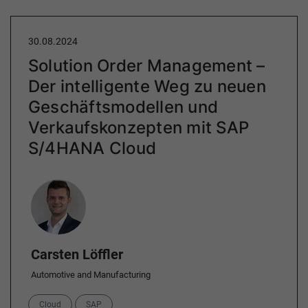
30.08.2024
Solution Order Management –
Der intelligente Weg zu neuen
Geschäftsmodellen und
Verkaufskonzepten mit SAP
S/4HANA Cloud
Author
Carsten Löffler
Automotive and Manufacturing
Categories
Cloud
SAP