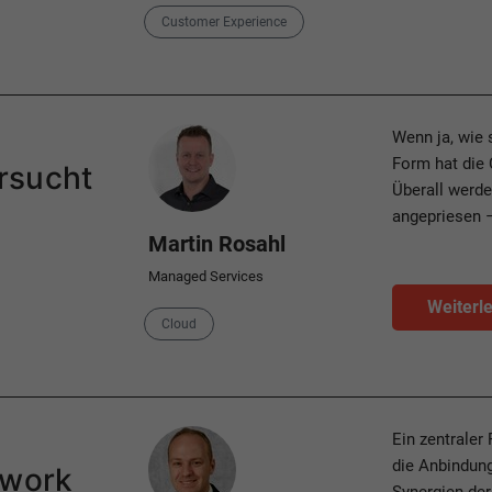
Customer Experience
Author
Wenn ja, wie 
Form hat die 
rsucht
Überall werd
angepriesen 
Martin Rosahl
Managed Services
Weiterl
Category
Cloud
Author
Ein zentraler
die Anbindun
twork