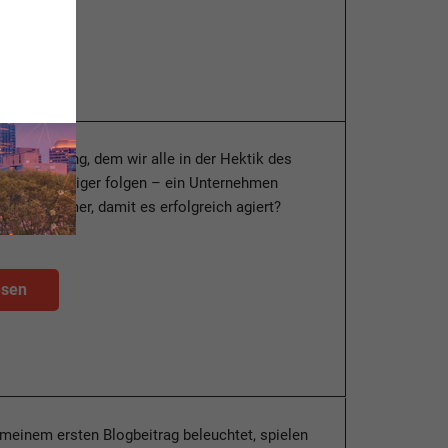
esen
 der Dreiklang, dem wir alle in der Hektik des
hr mal weniger folgen – ein Unternehmen
glichst immer, damit es erfolgreich agiert?
esen
meinem ersten Blogbeitrag beleuchtet, spielen