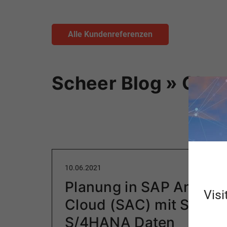
Alle Kundenreferenzen
Scheer Blog » Clou
10.06.2021
Planung in SAP Analyti
Visi
Cloud (SAC) mit SAP
S/4HANA Daten