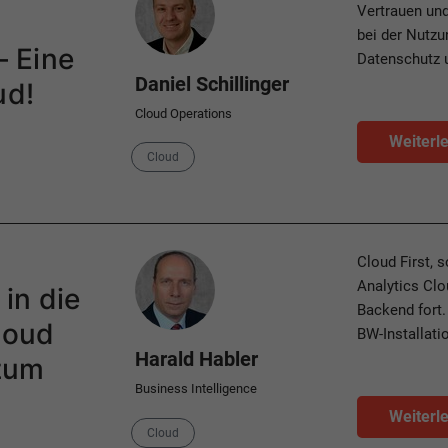
Vertrauen und
bei der Nutzu
– Eine
Datenschutz 
Daniel Schillinger
ud!
Cloud Operations
Weiterl
Category
Cloud
Author
Cloud First, 
Analytics Clo
 in die
Backend fort.
loud
BW-Installat
Harald Habler
zum
Business Intelligence
Weiterl
Categories
Cloud