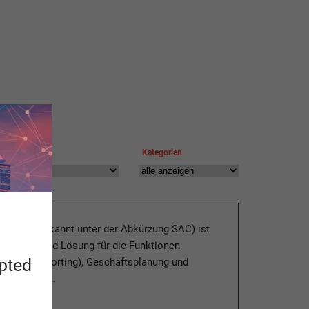
lagworte
Kategorien
 Cloud (bekannt unter der Abkürzung SAC) ist
che Front-End-Lösung für die Funktionen
apted
ierung (Reporting), Geschäftsplanung und
alytics. Als…