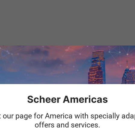
d
Sch
Scheer Americas
Author
SAP Analytics
die strategis
cs
t our page for America with specially ad
Datenvisualis
Predictive An
offers and services.
Stephan Jacobs