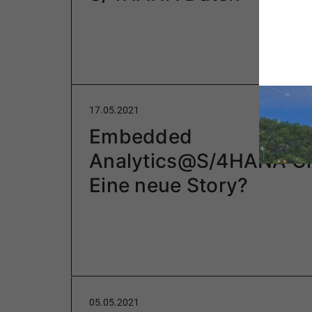
17.05.2021
Embedded
Analytics@S/4HANA Cl
Eine neue Story?
05.05.2021