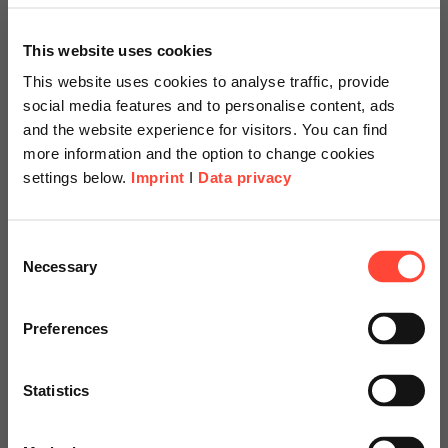
Author
This website uses cookies
This website uses cookies to analyse traffic, provide
social media features and to personalise content, ads
Daniel Schillinger
and the website experience for visitors. You can find
Cloud Operations
more information and the option to change cookies
settings below.
Imprint
I
Data privacy
Category
Cloud
Scheer Americas
Consent
Necessary
Selection
Wie schon in meinem ersten Blogbeitrag beleuchtet,
Visit our page for America with
spielen Vertrauen und Verantwortlichkeiten eine
übergeordnete Rolle, bei der Nutzung von Cloud
specially adapted offers and
Preferences
Computing. Die Einhaltung von Datenschutz und der…
services.
Statistics
Go to Americas Website
Weiterlesen