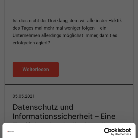
Ist dies nicht der Dreiklang, dem wir alle in der Hektik
des Tages mal mehr mal weniger folgen – ein
Unternehmen allerdings möglichst immer, damit es
erfolgreich agiert?
Weiterlesen
05.05.2021
Datenschutz und
Informationssicherheit – Eine
Taxifahrt durch die Cloud!