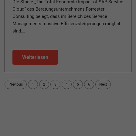
Die Studie „The Total Economic Impact of SAP Service
Cloud“ des Beratungsunternehmens Forrester
Consulting belegt, dass im Bereich des Service
Managements massive Effizienzsteigerungen möglich
sind.…
Weiterlesen
Previous
1
2
3
4
5
6
Next