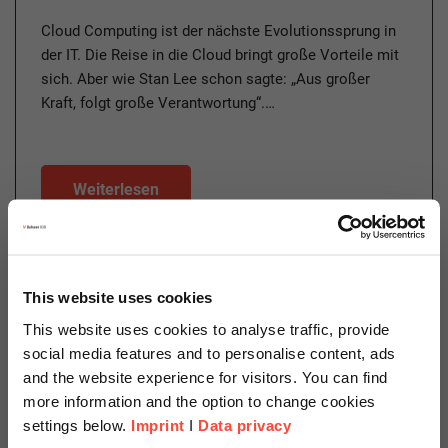
Cloud Computing ist der nächste Evolutionssprung in
der IT. Die Reise in die Cloud bringt große Vorteile mit
sich. Aber wie Stan Lee schon sagte: „Aus großer
Kraft, folgt große Verantwortung“.…
Weiterlesen
13.05.2020
This website uses cookies
Cloud Journey – eine Reise um
This website uses cookies to analyse traffic, provide
die Welt?
social media features and to personalise content, ads
and the website experience for visitors. You can find
Author
more information and the option to change cookies
settings below.
Imprint
I
Data privacy