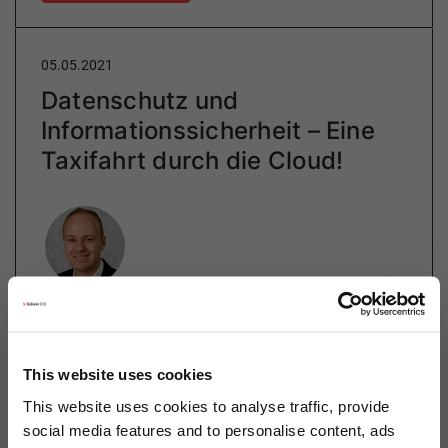
05.05.2021
Datenschutz und
Informationssicherheit – Eine
Taxifahrt durch die Cloud!
Author
Daniel Schillinger
Cloud Operations
This website uses cookies
Category
Cloud
This website uses cookies to analyse traffic, provide
social media features and to personalise content, ads