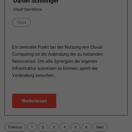
Daniel Schillinger
Cloud Operations
Category
Cloud
Ein zentraler Punkt bei der Nutzung von Cloud-
Computing ist die Anbindung der zu nutzenden
Ressourcen. Um alle Synergien der eigenen
Infrastruktur ausreizen zu können, spielt die
Verbindung zwischen…
Weiterlesen
Previous
1
2
3
4
5
6
Next