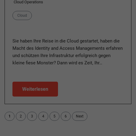
Cloud Operations
Category
Cloud
Sie haben Ihre Reise in die Cloud gestartet, haben die
Macht des Identity and Access Managements erfahren
und schützen Ihre Infrastruktur erfolgreich gegen
kleine fiese Monster? Dann wird es Zeit, Ihr…
Weiterlesen
1
2
3
4
5
6
Next