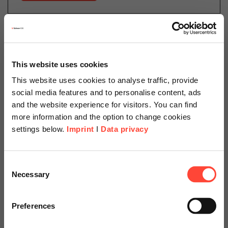
13.04.2022
Security Trends 2022 –
Odyssee im Cyberspace
This website uses cookies
This website uses cookies to analyse traffic, provide
social media features and to personalise content, ads
Author
and the website experience for visitors. You can find
more information and the option to change cookies
settings below.
Imprint
I
Data privacy
Daniel Schillinger
Scheer Americas
Cloud Operations
Consent
Necessary
Selection
Category
Cloud
Visit our page for America with
specially adapted offers and
Preferences
services.
Das Jahr 2021 war aus Sicht der IT-Security eine