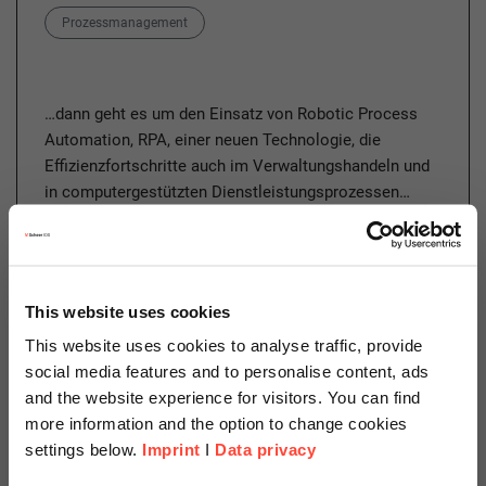
Category
Prozessmanagement
…dann geht es um den Einsatz von Robotic Process
Automation, RPA, einer neuen Technologie, die
Effizienzfortschritte auch im Verwaltungshandeln und
in computergestützten Dienstleistungsprozessen…
Weiterlesen
This website uses cookies
This website uses cookies to analyse traffic, provide
social media features and to personalise content, ads
13.06.2019
and the website experience for visitors. You can find
Fehlfunktionen im laufenden
more information and the option to change cookies
Prozess erkennen und
settings below.
Imprint
I
Data privacy
verlässliche Prognosen