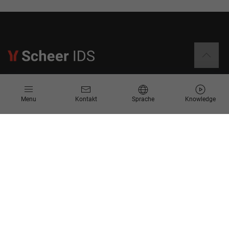
Informationen
Menu
Kontakt
Sprache
Knowledge
Kontakt
Angebotsanfrage
Newsletter
Knowledge Corner
Events
Unternehmen