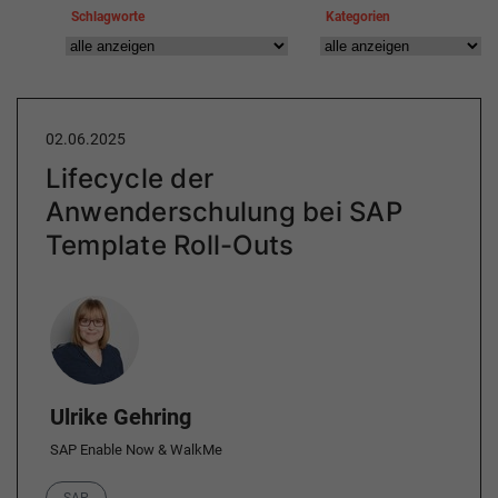
Schlagworte
Kategorien
02.06.2025
Lifecycle der
Anwenderschulung bei SAP
Template Roll-Outs
Author
Ulrike Gehring
SAP Enable Now & WalkMe
Category
SAP