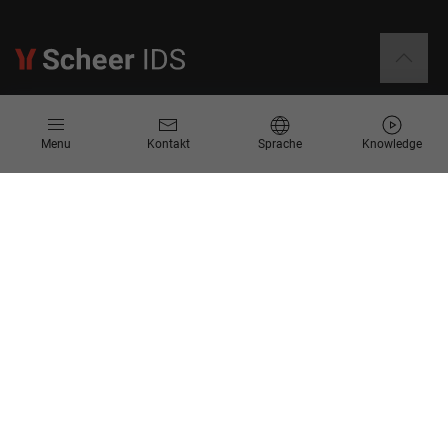
Informationen
Menu
Kontakt
Sprache
Knowledge
Kontakt
Angebotsanfrage
Newsletter
Knowledge Corner
Events
Unternehmen
Über Uns