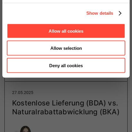
Show details
Change Management hilft, technische Hürden zu
meistern, die Akzeptanz neuer Systeme zu fördern und
Allow all cookies
den Projekterfolg zu sichern. Wir unterstützen Sie
dabei, Ihr Projekt zu langfristigem Erfolg zu…
Allow selection
Deny all cookies
Weiterlesen
27.05.2025
Kostenlose Lieferung (BDA) vs.
Naturalrabattabwicklung (BKA)
Author