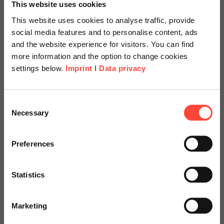
This website uses cookies
This website uses cookies to analyse traffic, provide
Weiterlesen
social media features and to personalise content, ads
and the website experience for visitors. You can find
more information and the option to change cookies
settings below.
Imprint
I
Data privacy
28.05.2025
Change Management in IT-
Scheer Americas
Projekten
Consent
Necessary
Selection
Visit our page for America with
Author
specially adapted offers and
Preferences
services.
Statistics
Dr. Ursina Brack
Go to Americas Website
Change Management & Transformation
Marketing
Category
SAP
Continue on Global Website