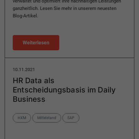
verwaltet und optimiert Ihre nachhaltigen Leistungen
ganzheitlich. Lesen Sie mehr in unserem neuesten
Blog-Artikel.
Weiterlesen
10.11.2021
HR Data als
Entscheidungsbasis im Daily
Business
Categories
HXM
Mittelstand
SAP