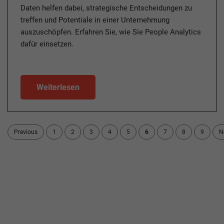
Daten helfen dabei, strategische Entscheidungen zu
treffen und Potentiale in einer Unternehmung
auszuschöpfen. Erfahren Sie, wie Sie People Analytics
dafür einsetzen.
Weiterlesen
Previous
1
2
3
4
5
6
7
8
9
N