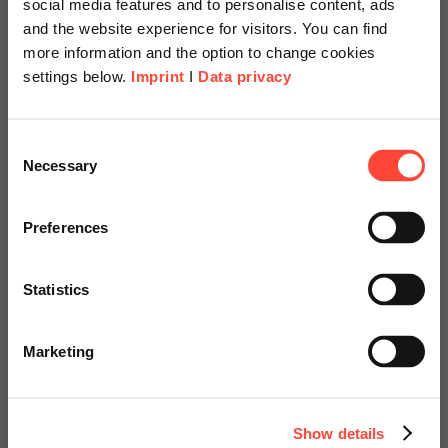
social media features and to personalise content, ads
Solution Order Management –
and the website experience for visitors. You can find
more information and the option to change cookies
Der intelligente Weg zu neuen
settings below.
Imprint
I
Data privacy
Geschäftsmodellen und
Verkaufskonzepten mit SAP
Scheer Americas
S/4HANA Cloud
Consent
Necessary
Selection
Visit our page for America with
Author
specially adapted offers and
Preferences
services.
Statistics
Carsten Löffler
Go to Americas Website
Automotive and Manufacturing
Marketing
Categories
Continue on Global Website
Cloud
SAP
Show details