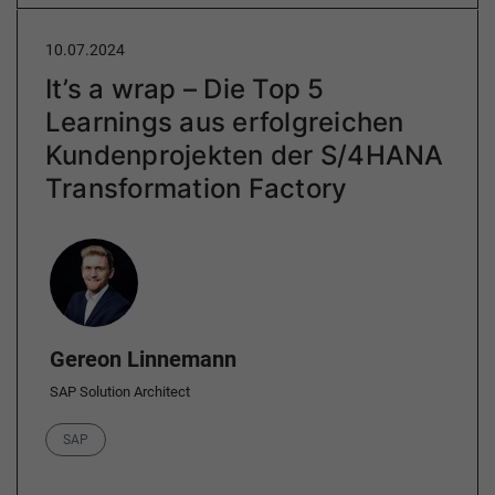
10.07.2024
It’s a wrap – Die Top 5
Learnings aus erfolgreichen
Kundenprojekten der S/4HANA
Transformation Factory
Author
Gereon Linnemann
SAP Solution Architect
Category
SAP