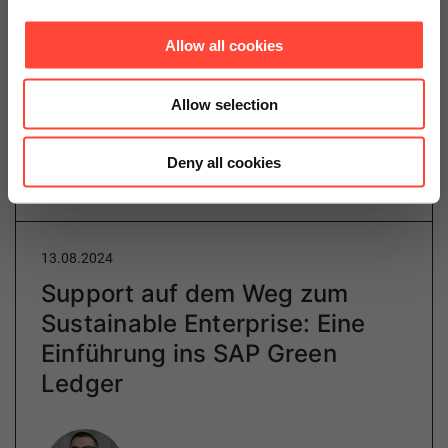
Lösungsaufträge, in SAP S/4HANA Cloud als Solution
Order bekannt, stellen die Bedürfnisse der Kunden in
Allow all cookies
den Mittelpunkt. Unternehmen kombinieren dabei
physische Güter, Dienstleistungen und…
Allow selection
Deny all cookies
Weiterlesen
13.08.2024
Support auf dem Weg zum
Sustainable Enterprise: Eine
Einführung ins SAP Green
Ledger
Author