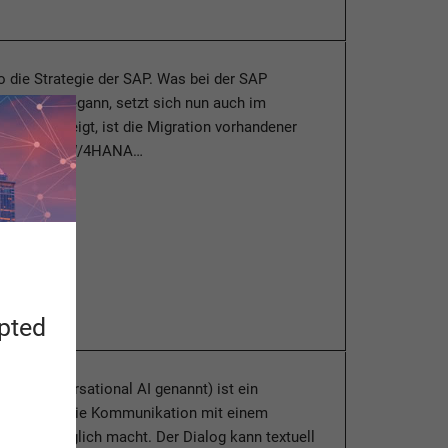
so die Strategie der SAP. Was bei der SAP
ud (SAC) begann, setzt sich nun auch im
 Wie sich zeigt, ist die Migration vorhandener
ionen auf BW/4HANA…
esen
apted
auch Conversational AI genannt) ist ein
, welches die Kommunikation mit einem
ystem möglich macht. Der Dialog kann textuell