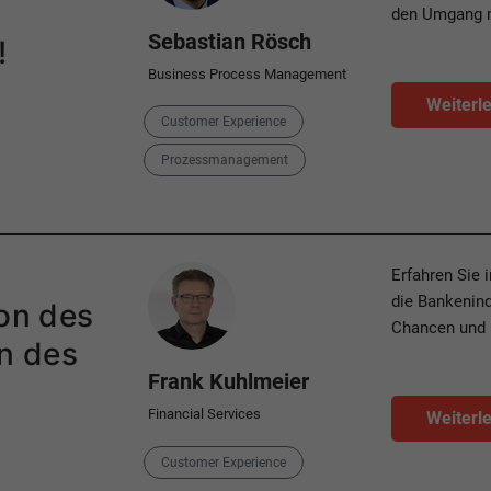
den Umgang 
Sebastian Rösch
!
Business Process Management
Weiterl
Categories
Customer Experience
Prozessmanagement
Author
Erfahren Sie 
die Bankenind
ion des
Chancen und R
on des
Frank Kuhlmeier
Financial Services
Weiterl
Category
Customer Experience