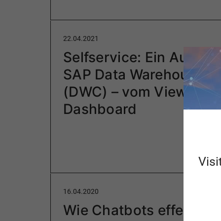
22.04.2021
Selfservice: Ein Ausflug
SAP Data Warehouse C
(DWC) – vom View bis 
Dashboard
Visi
16.04.2020
Wie Chatbots effektiv 