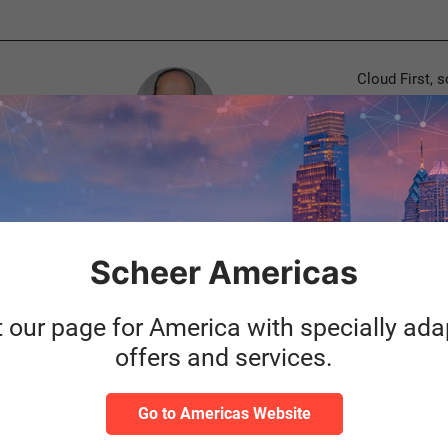
Author
Cloud First, 
Analytics Clo
 in die
Backend fort.
loud
BW-Installat
Harald Habler
zum
Business Intelligence
Weiterl
Categories
Cloud
Scheer Americas
Customer Experience
t our page for America with specially ad
offers and services.
Author
Ein Chatbot (
Go to Americas Website
Dialogsystem
und
technischen S