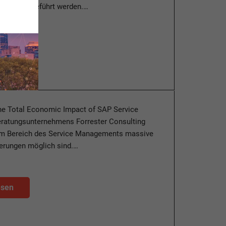
 Sprache geführt werden.…
esen
The Total Economic Impact of SAP Service
eratungsunternehmens Forrester Consulting
 im Bereich des Service Managements massive
gerungen möglich sind.…
esen