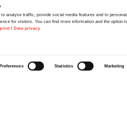
s
to analyse traffic, provide social media features and to personal
ence for visitors. You can find more information and the option 
print
I
Data privacy
tionen
Unternehmen
Über Uns
anfrage
Scheer Group
Preferences
Statistics
Marketing
r
Standorte
e Corner
Jobs
Videoplattform on-demand