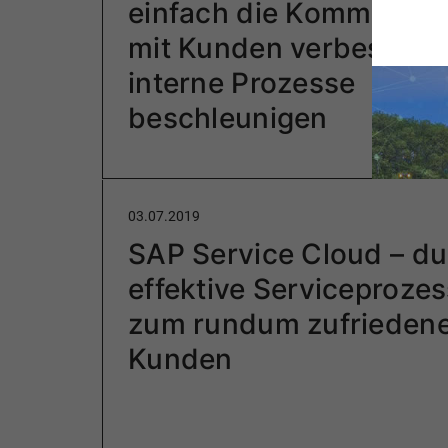
einfach die Kommunika
mit Kunden verbessern
interne Prozesse
beschleunigen
03.07.2019
SAP Service Cloud – du
effektive Serviceproze
zum rundum zufrieden
Kunden