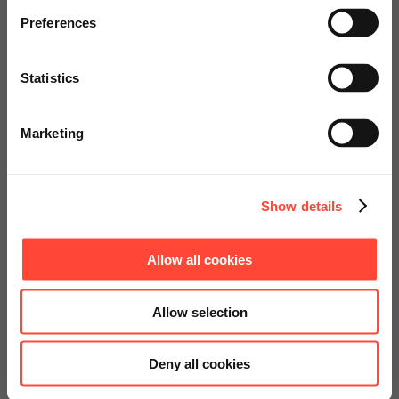
Économique | Flexible
specially adapted offers and
Preferences
services.
Nos outils pour optimiser vos
processus de production
Statistics
Go to Americas Website
Marketing
Continue on Global Website
Contactez-nous !
Show details
Allow all cookies
Allow selection
Deny all cookies