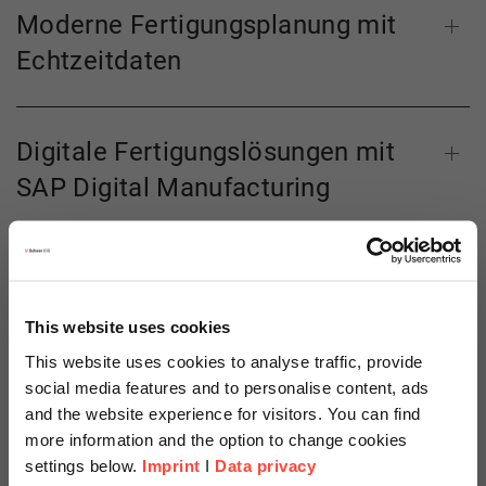
Moderne Fertigungsplanung mit
Echtzeitdaten
Digitale Fertigungslösungen mit
SAP Digital Manufacturing
Integrierte und moderne Planung
mit SAP Integrated Business
This website uses cookies
Planning
This website uses cookies to analyse traffic, provide
social media features and to personalise content, ads
and the website experience for visitors. You can find
Optimierte Qualitätsprozesse mit
more information and the option to change cookies
settings below.
Imprint
I
Data privacy
SAP Quality Management