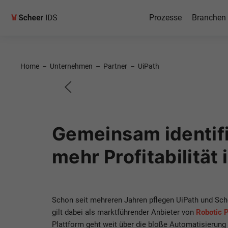
Prozesse
Branchen
UiPath &
Home
–
Unternehmen
–
Partner
–
UiPath
Maßgeschneiderte und
Prozessautomatisier
Gemeinsam identifi
Starten Sie mit uns!
mehr Profitabilitä
Schon seit mehreren Jahren pflegen UiPath und Sche
gilt dabei als marktführender Anbieter von
Robotic 
Plattform geht weit über die bloße Automatisierung 