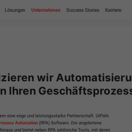
Lösungen
Unternehmen
Success Stories
Karriere
 Scheer
 effektive Strategien für
ung mit dem Marktführer
zieren wir Automatisieru
t in Ihren Geschäftsproze
er eine enge und leistungsstarke Partnerschaft. UiPath
Process Automation
(RPA) Software. Die angebotene
hinaus und bietet neben RPA zahlreiche Tools, mit deren