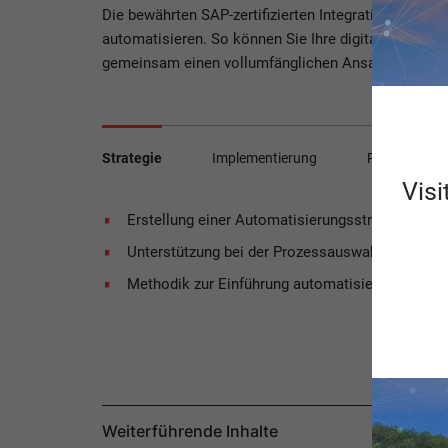
Die bewährten SAP-zertifizierten Integrationen mi
automatisieren. So können Sie Ihre digitale Transf
gemeinsam einen vollumfänglichen Ansatz, der sich
Strategie
Implementierung
Projekt
Visi
Erstellung einer Automatisierungsstrategie
Unterstützung bei der Prozessauswahl und -prior
Methodik zur Einführung automatisierter Proze
Weiterführende Inhalte