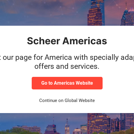
t SAP NetWeaver und SAP S/4HANA ermöglichen es Unternehmen, Pro
ormation beschleunigen, wichtige Geschäftsabläufe automatisieren u
 aus der Strategieentwicklung über die Implementierung bis hin z
Scheer Americas
IT
t our page for America with specially ad
offers and services.
isierung
Go to Americas Website
sse
Continue on Global Website