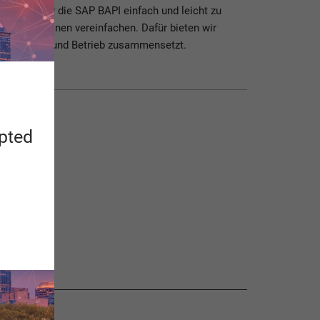
zesse über die SAP BAPI einfach und leicht zu
nd Migrationen vereinfachen. Dafür bieten wir
u Umsetzung und Betrieb zusammensetzt.
apted