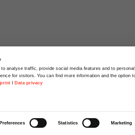
s
to analyse traffic, provide social media features and to personal
ence for visitors. You can find more information and the option 
print
I
Data privacy
tionen
Unternehmen
Über Uns
anfrage
Scheer Group
Preferences
Statistics
Marketing
r
Standorte