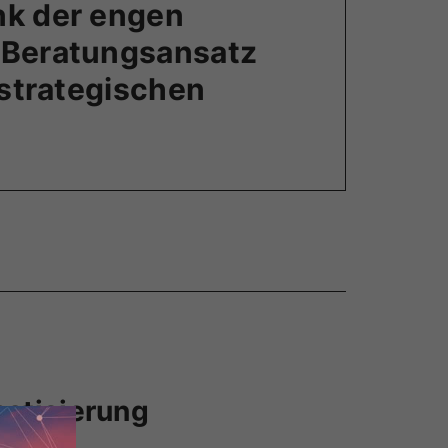
nk der engen
n-Beratungsansatz
 strategischen
matisierung