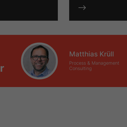
Matthias Krüll
Process & Management
r
Consulting