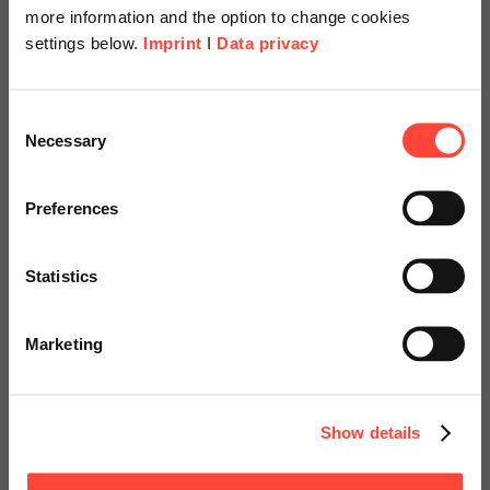
more information and the option to change cookies
settings below.
Imprint
I
Data privacy
Scheer Americas
Consent
Necessary
Selection
Change Management
Visit our page for America with
Für IT- und digitale Transformationsprojekte
specially adapted offers and
Preferences
services.
Statistics
Go to Americas Website
Marketing
Continue on Global Website
Business Modeler
Ihr einfacher und schneller Begleiter auf Ihrem Weg zur
Show details
vollständigen Prozessdigitalisierung