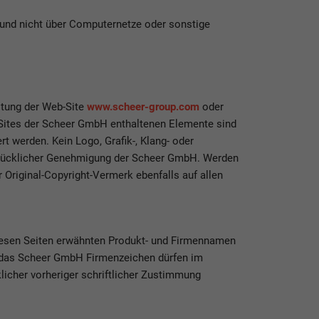
 und nicht über Computernetze oder sonstige
ltung der Web-Site
www.scheer-group.com
oder
eb-Sites der Scheer GmbH enthaltenen Elemente sind
t werden. Kein Logo, Grafik-, Klang- oder
usdrücklicher Genehmigung der Scheer GmbH. Werden
r Original-Copyright-Vermerk ebenfalls auf allen
esen Seiten erwähnten Produkt- und Firmennamen
r das Scheer GmbH Firmenzeichen dürfen im
icher vorheriger schriftlicher Zustimmung