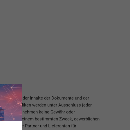
 Richtigkeit der Inhalte der Dokumente und der
ehörigen Grafiken werden unter Ausschluss jeder
feranten übernehmen keine Gewähr oder
der Eignung zu einem bestimmten Zweck, gewerblichen
 bzw. ihre Partner und Lieferanten für