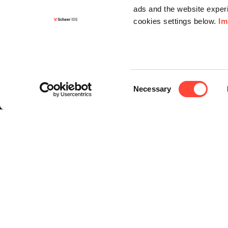
ads and the website experi
cookies settings below.
Im
Informa
Kontakt
Consent
Angebots
Necessary
Selection
Newslette
Knowledg
Events
© 2026 Scheer GmbH