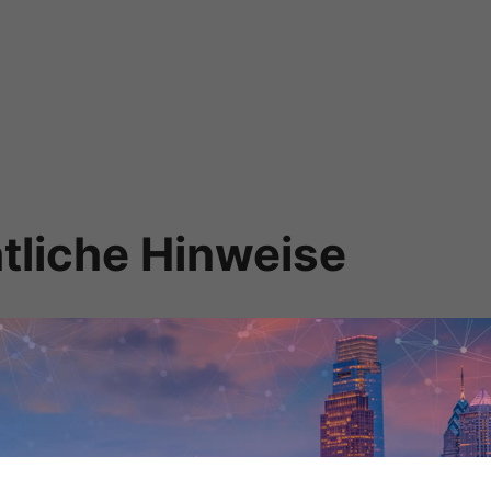
htliche Hinweise
hmen bzw. ihre Partner sowie ihre Lieferanten haften nicht für die
ffentlicht sind. Alle diese Informationen, Dokumente und die dazug
 GmbH und ihre verbundenen Unternehmen bzw. ihre Partner und Lie
glicher Zusicherungen bezüglich der Verkehrs- und Marktfähigkeit, 
Umständen haften die Scheer GmbH und ihre verbundenen Unternehmen