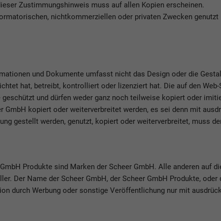
 dieser Zustimmungshinweis muss auf allen Kopien erscheinen.
nformatorischen, nichtkommerziellen oder privaten Zwecken genutzt
rmationen und Dokumente umfasst nicht das Design oder die Gesta
chtet hat, betreibt, kontrolliert oder lizenziert hat. Die auf den W
eschützt und dürfen weder ganz noch teilweise kopiert oder imitier
eer GmbH kopiert oder weiterverbreitet werden, es sei denn mit a
ung gestellt werden, genutzt, kopiert oder weiterverbreitet, muss de
GmbH Produkte sind Marken der Scheer GmbH. Alle anderen auf di
teller. Der Name der Scheer GmbH, der Scheer GmbH Produkte, ode
on durch Werbung oder sonstige Veröffentlichung nur mit ausdrückl