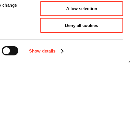
to change
Allow selection
Deny all cookies
Connect
Instagram
Facebook
Show details
LinkedIn
YouTube
Sprache auswählen
Deutsch
essum
Datenschutz
Hinweisgebersystem