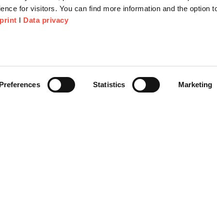
ence for visitors. You can find more information and the option 
print
I
Data privacy
tionen
Unternehmen
Über Uns
anfrage
Scheer Group
Preferences
Statistics
Marketing
r
Standorte
e Corner
Jobs
Videoplattform on-demand
AGB
Impr