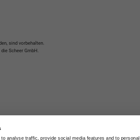
den, sind vorbehalten.
n die Scheer GmbH.
s
to analyse traffic, provide social media features and to personal