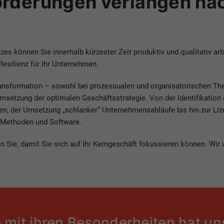
rderungen verlangen nac
es können Sie innerhalb kürzester Zeit produktiv und qualitativ arb
 Resilienz für Ihr Unternehmen.
Transformation – sowohl bei prozessualen und organisatorischen Th
msetzung der optimalen Geschäftsstrategie. Von der Identifikation 
, der Umsetzung „schlanker“ Unternehmensabläufe bis hin zur Li
le Methoden und Software.
n Sie, damit Sie sich auf Ihr Kerngeschäft fokussieren können. Wir
 mit ihren Besonderheiten hat un