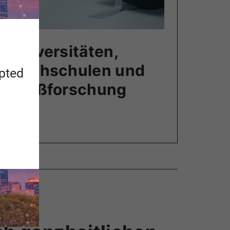
Universitäten,
Hochschulen und
apted
Großforschung