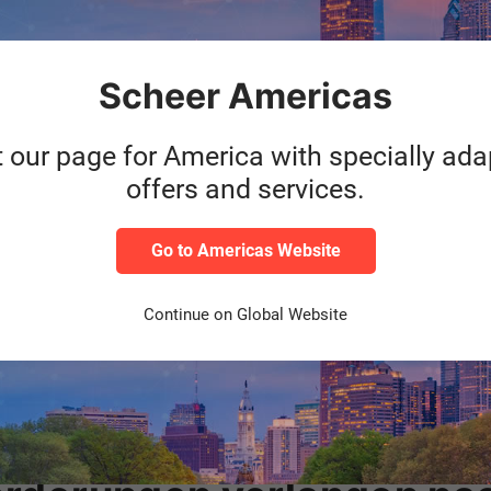
Scheer Americas
Ver- und
Entsorgungs­
t our page for America with specially ad
industrie
offers and services.
Go to Americas Website
Continue on Global Website