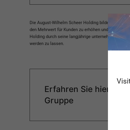
Die August-Wilhelm Scheer Holding bildet das ver
den Mehrwert für Kunden zu erhöhen und zugleich de
Holding durch seine langjährige unternehmerische E
werden zu lassen.
Visi
Erfahren Sie hier me
Gruppe