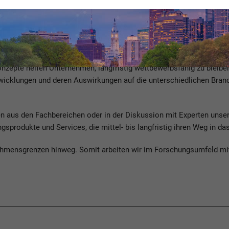
r Scheer Gruppe
nzepte helfen Unternehmen, langfristig wettbewerbsfähig zu bleiben
wicklungen und deren Auswirkungen auf die unterschiedlichen Bra
en aus den Fachbereichen oder in der Diskussion mit Experten uns
sprodukte und Services, die mittel- bis langfristig ihren Weg in da
nehmensgrenzen hinweg. Somit arbeiten wir im Forschungsumfeld mi