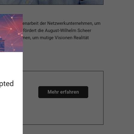
 die Zusammenarbeit der Netzwerkunternehmen, um
rof. Scheer fördert die August-Wilhelm Scheer
 Köpfe zusammen, um mutige Visionen Realität
apted
eer
Mehr erfahren