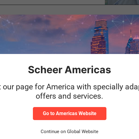
lässliche Dach über dem Scheer Unternehmensnetzwerk und fördert
n Netzwerkpartnern den Zugang zu neuen Märkten zu erleichtern. P
rfahrung; er führt im Scheer Netzwerk innovative Ideen und kluge
Scheer Americas
t our page for America with specially ad
hr über die Unternehmen der Sch
offers and services.
Go to Americas Website
Continue on Global Website