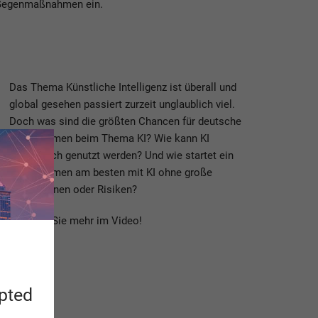
om Gegenmaßnahmen ein.
Das Thema Künstliche Intelligenz ist überall und
global gesehen passiert zurzeit unglaublich viel.
Doch was sind die größten Chancen für deutsche
Unternehmen beim Thema KI? Wie kann KI
strategisch genutzt werden? Und wie startet ein
Unternehmen am besten mit KI ohne große
Investitionen oder Risiken?
Erfahren Sie mehr im Video!
apted