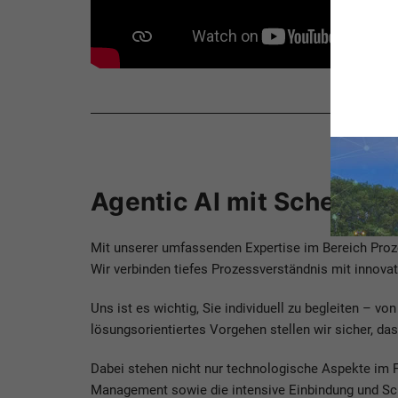
Agentic AI mit Scheer ID
Mit unserer umfassenden Expertise im Bereich Pro
Wir verbinden tiefes Prozessverständnis mit innov
Uns ist es wichtig, Sie individuell zu begleiten – 
lösungsorientiertes Vorgehen stellen wir sicher, das
Dabei stehen nicht nur technologische Aspekte im
Management sowie die intensive Einbindung und Schu