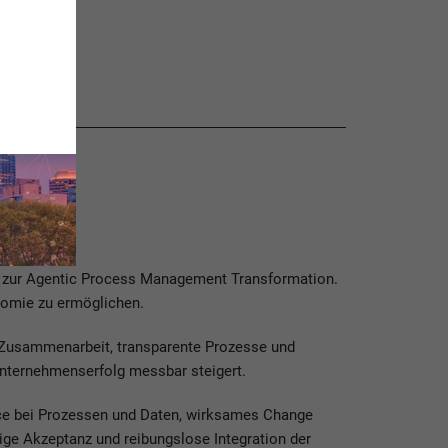
g zur Agentic Process Management Transformation.
nomie zu ermöglichen.
ge Zusammenarbeit, transparente Prozesse und
en Unternehmenserfolg messbar steigert.
nce bei Prozessen und Daten, wirksames Change
ige Akzeptanz und reibungslose Integration der