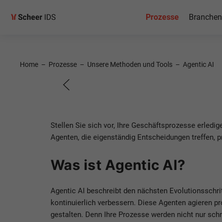
Prozesse
Branchen
Agentic 
Home
–
Prozesse
–
Unsere Methoden und Tools
–
Agentic AI
Die nächste Stufe de
Stellen Sie sich vor, Ihre Geschäftsprozesse erledig
Agenten, die eigenständig Entscheidungen treffen, p
Was ist Agentic AI?
Agentic AI beschreibt den nächsten Evolutionsschri
kontinuierlich verbessern. Diese Agenten agieren pro
gestalten. Denn Ihre Prozesse werden nicht nur schne