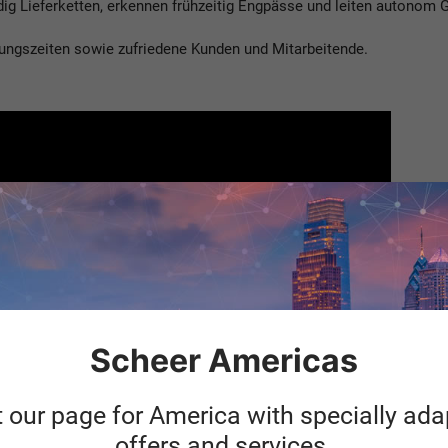
dig Lieferketten, erkennen frühzeitig Engpässe und leiten auton
itungszeiten sowie zufriedene Kunden und Mitarbeitende.
ng-Cookies
um dieses Video zu sehen.
Scheer Americas
t our page for America with specially ad
offers and services.