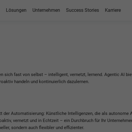
Lösungen
Unternehmen
Success Stories
Karriere
AI
r Prozessautomatisierung
en sich fast von selbst – intelligent, vernetzt, lernend. Agentic AI 
roaktiv handeln und kontinuierlich dazulernen.
tt der Automatisierung: Künstliche Intelligenzen, die als autonome
aktiv, vernetzt und in Echtzeit – ein Durchbruch für Ihr Unternehme
ller, sondern auch flexibler und effizienter.