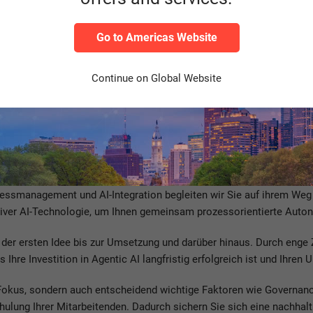
Go to Americas Website
Continue on Global Website
S
zessmanagement und AI-Integration begleiten wir Sie auf ihrem We
ativer AI-Technologie, um Ihnen gemeinsam prozessorientierte Auto
von der ersten Idee bis zur Umsetzung und darüber hinaus. Durch en
s Ihre Investition in Agentic AI langfristig erfolgreich ist und Ihr
 Fokus, sondern auch entscheidend wichtige Faktoren wie Governa
lung Ihrer Mitarbeitenden. Dadurch sichern Sie sich eine nachhalt