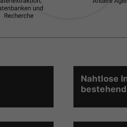
Nahtlose I
bestehend