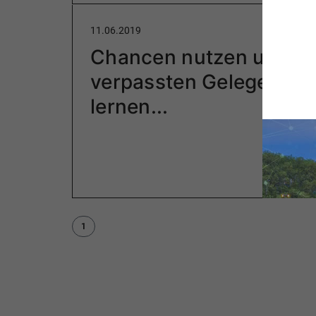
11.06.2019
Chancen nutzen und a
verpassten Gelegenhei
lernen...
1