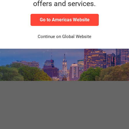
offers and services.
Author
…dieser Ratsc
Go to Americas Website
kürzlich ers
us
der europäisc
ten
Continue on Global Website
Lara Schulz
Head of Marketing Scheer IDS
Weiterl
Category
Industrie 4.0