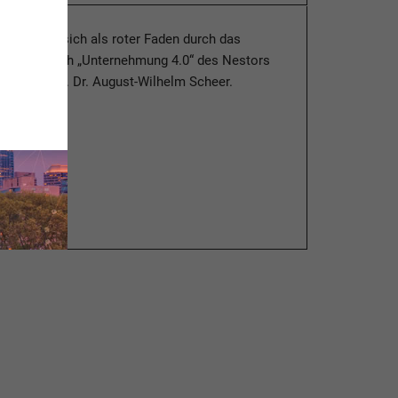
hlag zieht sich als roter Faden durch das
chienene Buch „Unternehmung 4.0“ des Nestors
hen IT, Prof. Dr. August-Wilhelm Scheer.
esen