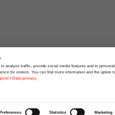
s
to analyse traffic, provide social media features and to personal
ence for visitors. You can find more information and the option 
print
I
Data privacy
tionen
Unternehmen
Über Uns
anfrage
Scheer Group
Preferences
Statistics
Marketing