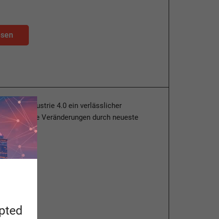
esen
 Thema Industrie 4.0 ein verlässlicher
ür disruptive Veränderungen durch neueste
.
esen
apted