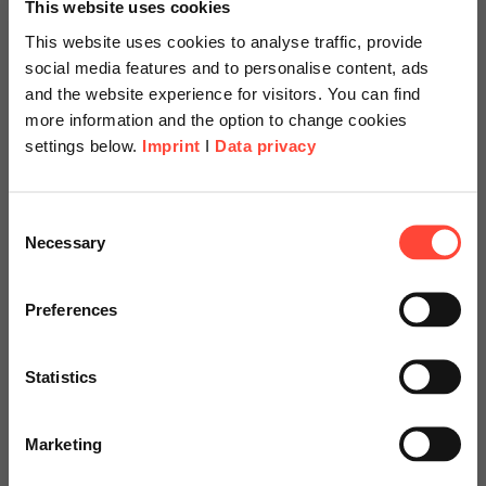
This website uses cookies
This website uses cookies to analyse traffic, provide
Ihr Ansprechpartner
social media features and to personalise content, ads
and the website experience for visitors. You can find
more information and the option to change cookies
settings below.
Imprint
I
Data privacy
Scheer Americas
Consent
Necessary
Selection
Visit our page for America with
specially adapted offers and
Preferences
Matthias Krüll
services.
Process & Management Consulting
Statistics
Go to Americas Website
Kontakt aufnehmen
Marketing
Continue on Global Website