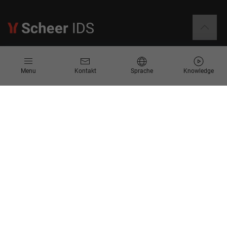
Informationen
Menu
Kontakt
Sprache
Knowledge
Kontakt
Angebotsanfrage
Newsletter
Knowledge Corner
Events
Unternehmen
Über Uns
Scheer Group