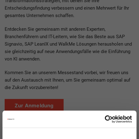
Transformationsstrategien, mit denen Sie Ihre
Entscheidungsfindung verbessern und einen Mehrwert für Ihr
gesamtes Unternehmen schaffen.
Entdecken Sie gemeinsam mit anderen Experten,
Branchenführern und IT-Leitern, wie Sie das Beste aus SAP
Signavio, SAP LeanIX und WalkMe Lösungen herausholen und
sie gleichzeitig auf neue Anwendungsfälle wie die Einführung
von KI anwenden.
Kommen Sie an unserem Messestand vorbei, wir freuen uns
auf den Austausch mit Ihnen, um Sie gemeinsam optimal auf
die Zukunft vorzubereiten!
Zur Anmeldung