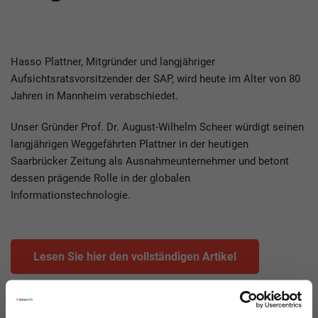
Hasso Plattner, Mitgründer und langjähriger
Aufsichtsratsvorsitzender der SAP, wird heute im Alter von 80
Jahren in Mannheim verabschiedet.
Unser Gründer Prof. Dr. August-Wilhelm Scheer würdigt seinen
langjährigen Weggefährten Plattner in der heutigen
Saarbrücker Zeitung als Ausnahmeunternehmer und betont
dessen prägende Rolle in der globalen
Informationstechnologie.
Lesen Sie hier den vollständigen Artikel