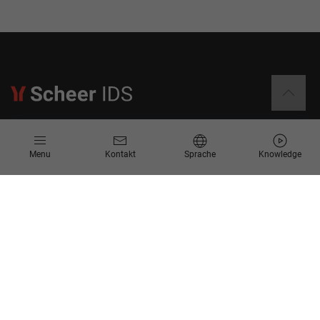
Informationen
Menu
Kontakt
Sprache
Knowledge
Kontakt
Angebotsanfrage
Newsletter
Knowledge Corner
Events
Unternehmen