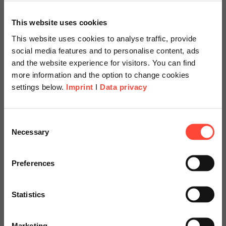
This website uses cookies
This website uses cookies to analyse traffic, provide
social media features and to personalise content, ads
and the website experience for visitors. You can find
more information and the option to change cookies
settings below.
Imprint
I
Data privacy
Scheer Americas
Consent
Necessary
Selection
Hasso Plattner (l.) und August Wilhelm Scheer bei der
Visit our page for America with
Verleihung des AmCham Transatlantic Partnership Award 2010
in Berlin.
specially adapted offers and
Preferences
services.
Statistics
Go to Americas Website
Marketing