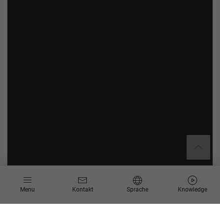
Menu
Kontakt
Sprache
Knowledge
Die disruptive und sich schnell verändernde
Banken- und
Versicherungsbranche
sieht sich heutzutage mit vielen