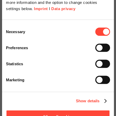
more information and the option to change cookies
settings below.
Imprint
I
Data privacy
Scheer Americas
Consent
Necessary
Selection
SAP Banking
Visit our page for America with
specially adapted offers and
Preferences
Optimierung von Geschäftsprozessen
services.
in der Bankenbranche
Statistics
Go to Americas Website
Marketing
Sprechen Sie uns an!
Continue on Global Website
Show details