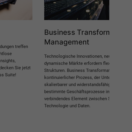
Business Transformation
Management
idungen treffen
htlose
Technologische Innovationen, neue Arbeits
nsights,
dynamische Märkte erfordern flexible und a
decken Sie jetzt
Strukturen. Business Transformation Manage
s Suite!
kontinuierlicher Prozess, der Unternehmen unt
skalierbarer und widerstandsfähiger zu werd
bestimmte Geschäftsprozesse im Mittelpunk
verbindendes Element zwischen Strategie, 
Technologie und Daten.