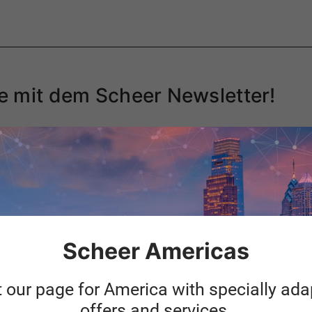
te mit dem Scheer Newsletter!
der Angebote zu Themen wie Prozessoptimierung, Automatisierung,
g.
Scheer Americas
t our page for America with specially ad
offers and services.