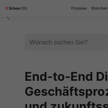
Management
Prozesse
Branchen
Airbus
Entdecken Sie die neueste Ep
Scheer IDS Business Podcast.
End-to-End Dig
Episode anhören
Geschäftsproz
und zukunftss