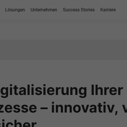
 bei
Lösungen
Unternehmen
Success Stories
Karriere
isode des
italisierung Ihrer
esse – innovativ, v
icher.