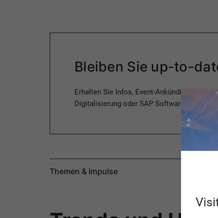
Bleiben Sie up-to-da
Erhalten Sie Infos, Event-Ankündigungen o
Digitalisierung oder SAP Software & Beratun
Themen & Impulse
Visi