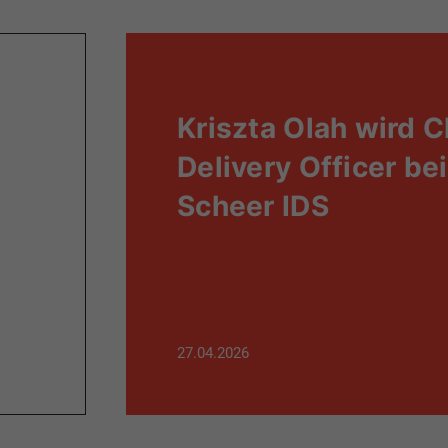
Kriszta Olah wird C
Delivery Officer bei
Scheer IDS
27.04.2026