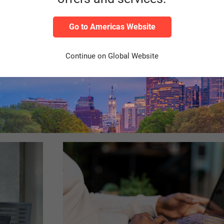
hemen – was sie wirkl
gen
Go to Americas Website
Continue on Global Website
en in Ihren Arbeitsalltag. Womit beschäftigen Sie sich gerade?