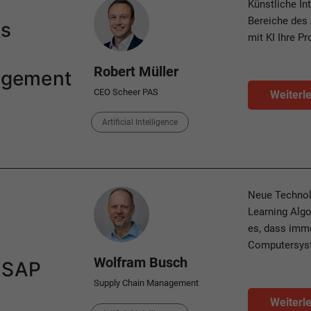
Author
Künstliche Int
Bereiche des 
ls
mit KI Ihre P
Robert Müller
agement
CEO Scheer PAS
Weiterl
Category
Artificial Intelligence
Author
Neue Technol
Learning Algo
es, dass imm
Computersyst
Wolfram Busch
t SAP
Supply Chain Management
Weiterl
Categories