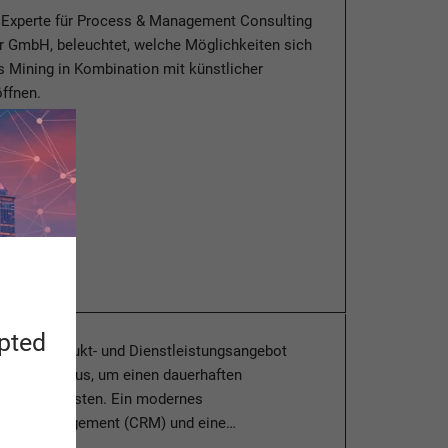
, Experte für Process & Management Consulting
r GmbH, beleuchtet, welche Möglichkeiten sich
 Mining in Kombination mit künstlicher
öffnen.
esen
apted
endes Produkt- und Dienstleistungsangebot
nicht mehr aus, um einen dauerhaften
u gewährleisten. Ein modernes
hungsmanagement (CRM) und eine…