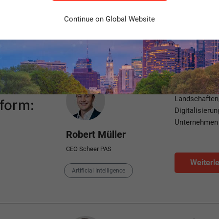
Joachim Becker
Sales & Customer Experience
Continue on Global Website
Weiterl
Category
Artificial Intelligence
Author
Erst durch Int
Landschaften
tform:
Digitalisieru
Unternehmen d
Robert Müller
CEO Scheer PAS
Weiterl
Category
Artificial Intelligence