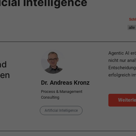
cial Intelligence
Sch
Author
Agentic AI e
nicht nur ana
nd
Entscheidunge
men
erfolgreich i
Dr. Andreas Kronz
Process & Management
Consulting
Weiterl
Category
Artificial Intelligence