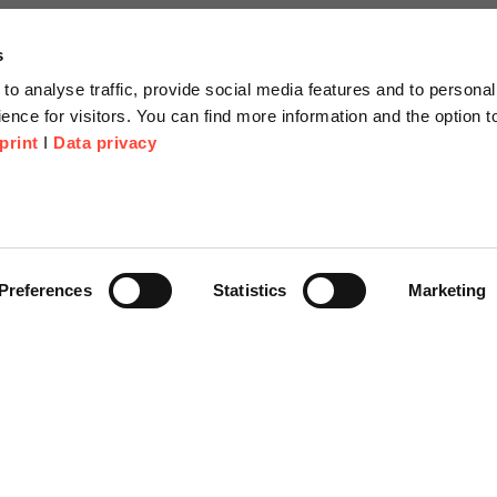
s
to analyse traffic, provide social media features and to personal
ence for visitors. You can find more information and the option 
print
I
Data privacy
tionen
Unternehmen
Über Uns
anfrage
Scheer Group
Preferences
Statistics
Marketing
r
Standorte
e Corner
Jobs
Videoplattform on-demand