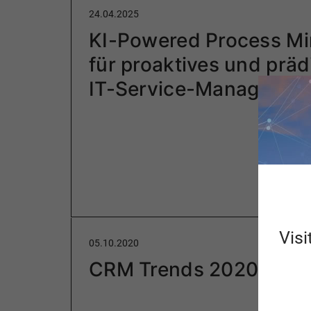
24.04.2025
KI-Powered Process Mi
für proaktives und präd
IT-Service-Managemen
Visi
05.10.2020
CRM Trends 2020 bis 