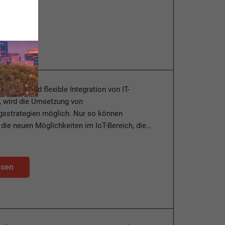
esen
elligente und flexible Integration von IT-
, wird die Umsetzung von
ngsstrategien möglich. Nur so können
ie neuen Möglichkeiten im IoT-Bereich, die…
esen