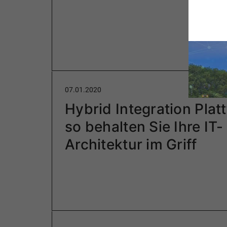
07.01.2020
Hybrid Integration Plat
so behalten Sie Ihre IT-
Architektur im Griff