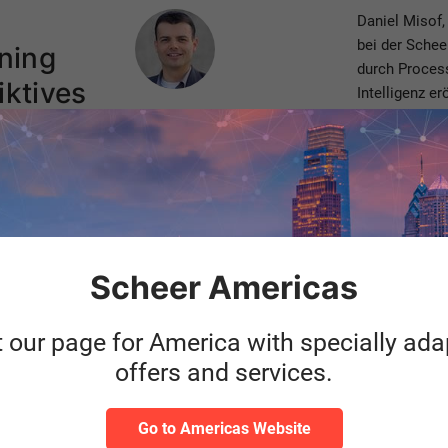
Author
Daniel Misof
bei der Schee
ning
durch Process
iktives
Intelligenz er
Daniel Misof
t
Process & Management
Consulting
Weiterl
Categories
Artificial Intelligence
Prozessmanagement
Scheer Americas
t our page for America with specially ad
Author
Ein hervorrag
offers and services.
reicht heute 
2022
Markterfolg z
Kundenbezie
Go to Americas Website