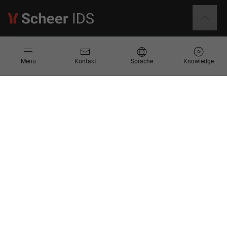
Informationen
Menu
Kontakt
Sprache
Knowledge
Kontakt
Angebotsanfrage
Newsletter
Knowledge Corner
Events
Unternehmen
Über Uns
Scheer Group