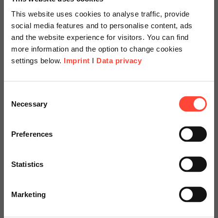
Managed Services
This website uses cookies to analyse traffic, provide
social media features and to personalise content, ads
and the website experience for visitors. You can find
Kontakt aufnehmen
more information and the option to change cookies
settings below.
Imprint
I
Data privacy
Scheer Americas
Consent
Necessary
Selection
Visit our page for America with
specially adapted offers and
Preferences
services.
Statistics
Go to Americas Website
Marketing
Continue on Global Website