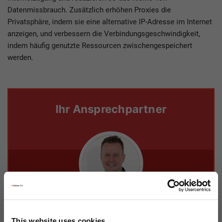
Datenmissbrauch. Zusätzlich erhöhen Proxies die
Privatsphäre, indem sie eine alternative IP-Adresse im Internet
anzeigen, und verbessern die Verbindungsgeschwindigkeit,
indem häufig genutzte Ressourcen zwischengespeichert
werden.
Ihr Ansprechpartner
Martin Rosahl
This website uses cookies