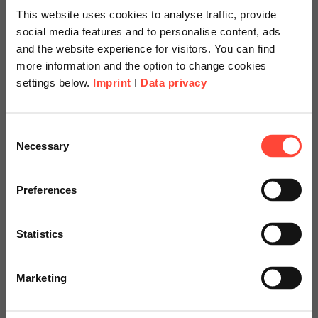
This website uses cookies to analyse traffic, provide
social media features and to personalise content, ads
and the website experience for visitors. You can find
more information and the option to change cookies
settings below.
Imprint
I
Data privacy
Scheer Americas
Consent
Easy Cloud Migration
Necessary
Selection
Visit our page for America with
Ihre Infrastruktur fällt auseinander?
specially adapted offers and
Preferences
Sie wurden gehackt? Ihre IT ist zu
services.
teuer? Ihre IT skaliert nicht? Deshalb
Statistics
bringen wir Sie in die Cloud!
Go to Americas Website
Marketing
Continue on Global Website
Sprechen Sie uns an!