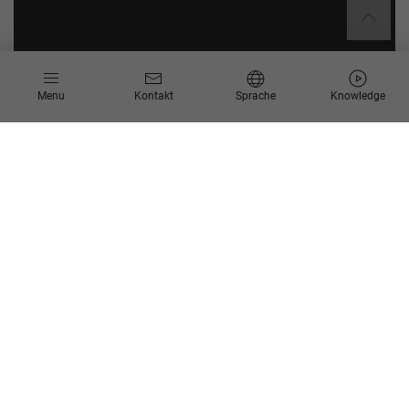
Menu
Kontakt
Sprache
Knowledge
„Easy Move“ – einfach in die
Cloud
Das sind Ihre Benefits:
Maximale Flexibilität und Skalierbarkeit erreichen
Innovative Möglichkeiten der Cloud in Bezug auf Ihr
Business nutzen
Innerhalb kürzester Zeit Kosten sparen
Sicherheit und Compliance, Hochverfügbarkeit und
Desaster Recovery kosteneffizient in den Griff
bekommen