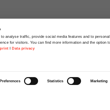
s
to analyse traffic, provide social media features and to personal
ence for visitors. You can find more information and the option 
print
I
Data privacy
tionen
Unternehmen
Über Uns
anfrage
Scheer Group
Preferences
Statistics
Marketing
r
Standorte
e Corner
Jobs