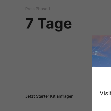
Preis Phase 1
7 Tage
Visi
Jetzt Starter Kit anfragen