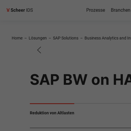
Prozesse
Branchen
SAP BW 
Home
–
Lösungen
–
SAP Solutions
–
Business Analytics and In
Starter Kit
SAP BW on H
Reduktion von Altlasten​