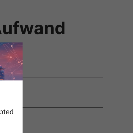
Aufwand
ge
apted