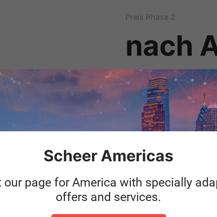
Preis Phase 2
nach 
aus Erfahrung ca. 15 Ta
Scheer Americas
t our page for America with specially ad
offers and services.