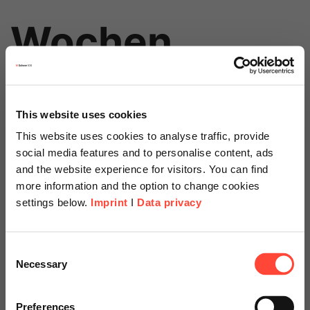
Wochen
This website uses cookies
This website uses cookies to analyse traffic, provide
social media features and to personalise content, ads
and the website experience for visitors. You can find
more information and the option to change cookies
Preis
settings below.
Imprint
I
Data privacy
ab 19.000 €
Scheer Americas
Consent
Necessary
Selection
Visit our page for America with
zzgl. evtl. notwendiger SAP Lizenzen
specially adapted offers and
Preferences