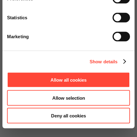
services.
Statistics
Go to Americas Website
Marketing
Continue on Global Website
Sichern Sie sich jetzt Ihr
Show details
Beratungspaket zum
Allow all cookies
attraktiven Preis.
Allow selection
Jetzt anfragen
Deny all cookies