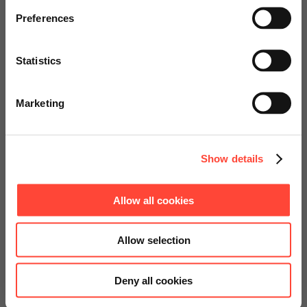
Einführung von
specially adapted offers and
Preferences
services.
Process Mining
Statistics
Go to Americas Website
bei der ALH Gruppe
Marketing
Continue on Global Website
Show details
Allow all cookies
Allow selection
Deny all cookies