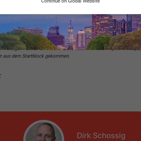
Continue on Global Website
 richtigen Partner an unserer Seite haben wir das Projekt in
scope
ut aus dem Startblock gekommen.
Z
Dirk Schossig