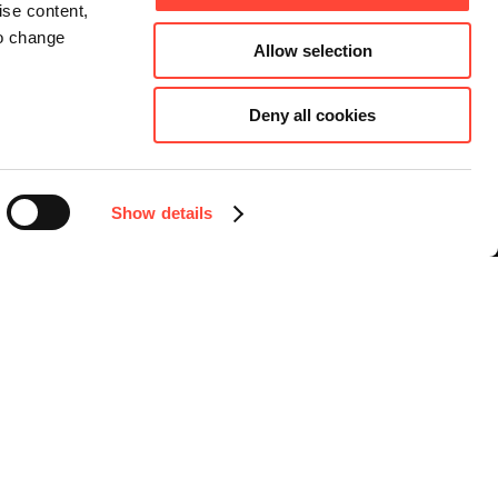
ise content,
to change
Allow selection
Deny all cookies
Connect
Instagram
Facebook
Show details
LinkedIn
YouTube
Sprache auswählen
Deutsch