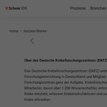
Prozesse
Branchen
Einführ
SAP Ari
Home
–
Success Stories
am Deutschen Krebs
Über das Deutsche Krebsforschungszentrum (DKFZ
(DKFZ)
Das Deutsche Krebsforschungszentrum (DKFZ) widm
Forschungseinrichtung in Deutschland und Mitglied
Forschungszentren ganz der Aufgabe, Krebsforschung
Mitarbeiter, davon über 1.200 Wissenschaftler, erfo
Krebs entsteht, erfassen Krebsrisikofaktoren und s
Krebs erkranken.