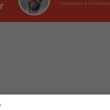
r
Hochschulen & Großforsch
s