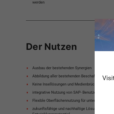
werden
Der Nutzen
Ausbau der bestehenden Synergien
Abbildung aller bestehenden Beschaffungsproz
Visi
Keine Insellösungen und Medienbrüche mehr i
integrative Nutzung von SAP- Benutzer- und St
Flexible Oberflächennutzung für unterschiedlic
zukunftsfähige und nachhaltige Lösung im Sinne 