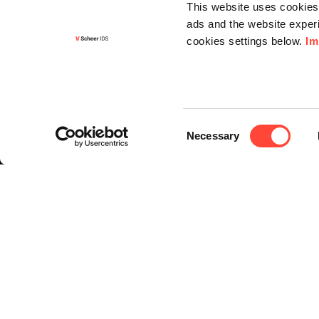
This website uses cookies 
ads and the website experi
cookies settings below.
Im
Informa
Kontakt
Consent
Angebots
Necessary
Selection
Newslette
Knowledg
Events