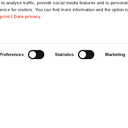
to analyse traffic, provide social media features and to personal
ence for visitors. You can find more information and the option 
print
I
Data privacy
tionen
Unternehmen
Über Uns
anfrage
Scheer Group
Preferences
Statistics
Marketing
r
Standorte
e Corner
Jobs
Videoplattform on-demand