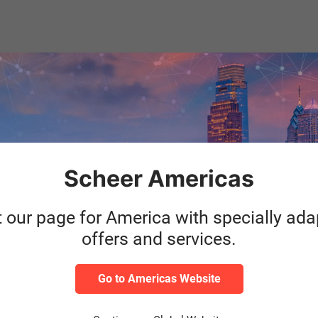
Scheer Americas
esse in einer Anwendung
t our page for America with specially ad
m gesamten Beschaffungsprozess
offers and services.
ammdaten
Go to Americas Website
he Anwendergruppen
von Systemstabilität und -verfügbarkeit mit