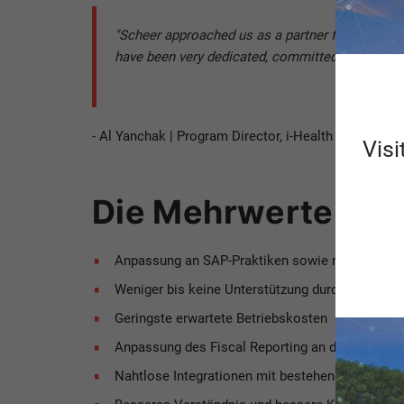
"Scheer approached us as a partner from the sta
have been very dedicated, committed, and flexibl
- Al Yanchak | Program Director, i-Health
Visi
Die Mehrwerte
Anpassung an SAP-Praktiken sowie nahtlose Kons
Weniger bis keine Unterstützung durch lokales P
Geringste erwartete Betriebskosten
Anpassung des Fiscal Reporting an die Untern
Nahtlose Integrationen mit bestehenden Anwen