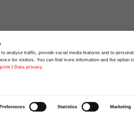
s
to analyse traffic, provide social media features and to personal
ence for visitors. You can find more information and the option 
print
I
Data privacy
tionen
Unternehmen
Über Uns
anfrage
Scheer Group
Preferences
Statistics
Marketing
r
Standorte
e Corner
Jobs