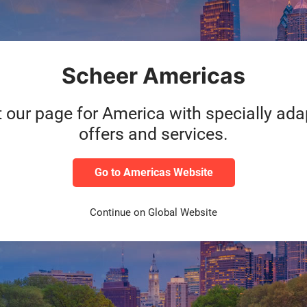
rt during the entire process of the project. It was always about cr
e. Scheer was excellent at managing the deltas to provide direction
Scheer Americas
t our page for America with specially ad
offers and services.
Go to Americas Website
olidierung und Integration mit der DSM Nutritional Products Divi
Continue on Global Website
ersonal erforderlich
ehmensstandards
dungen durch Standard-APIs