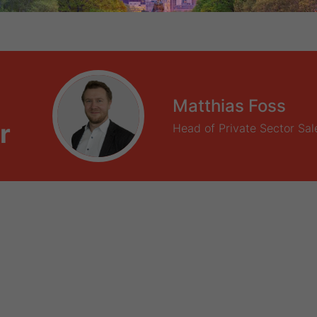
r integrierte End-to-End-Prozesse und Schnittstellen zu externen 
Matthias Foss
r
Head of Private Sector Sal