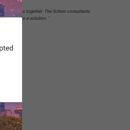
eating success together. The Scheer consultants
s to come to a solution. "
apted
sion