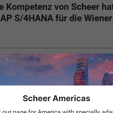
he Kompetenz von Scheer hat
SAP S/4HANA für die Wiener
Nutzen
Die Roadmap setzt um, 
Standard“ verlangt.
Blocks erarbeitet:
Frühe greifbare Ergebni
Scheer Americas
daher auch bessere Eins
Fachbereiche
t our page for America with specially ad
Grundlage für Entscheid