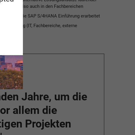
ektteam, also auch in den Fachbereichen
ramm) für die SAP S/4HANA Einführung erarbeitet
rcenplanung (IT, Fachbereiche, externe
t
nden Jahre, um die
or allem die
igen Projekten