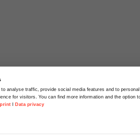
s
to analyse traffic, provide social media features and to personal
ence for visitors. You can find more information and the option 
print
I
Data privacy
tionen
Unternehmen
Über Uns