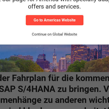
ozesse bringt schnelle
offers and services.
Knowhow Aufbau im Proj
e
Roadmap (= Projektprog
Go to Americas Website
Grundlage für die Ressou
Dienstleistung) erarbeite
Continue on Global Website
r Linien
 der Fahrplan für die komme
 SAP S/4HANA zu bringen. V
enhänge zu anderen wicht