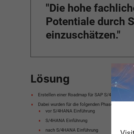
"Die hohe fachlic
Potentiale durch 
einzuschätzen."
Lösung
Erstellen einer Roadmap für SAP S/4HANA
Dabei wurden für die folgenden Phasen Building 
vor S/4HANA Einführung
S/4HANA Einführung
nach S/4HANA Einführung
Visi