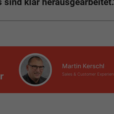
sind klar herausgearbeitet.
Martin Kerschl
r
Sales & Customer Experie