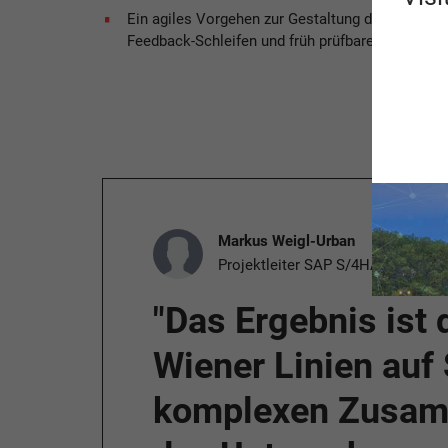
Ein agiles Vorgehen zur Gestaltung der neuen Pr
Feedback-Schleifen und früh prüfbare Ergebniss
Markus Weigl-Urban
Projektleiter SAP S/4HANA, Wiene
"Das Ergebnis ist
Wiener Linien auf
komplexen Zusamm