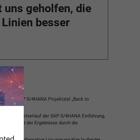
 uns geholfen, die
 Linien besser
was das SAP S/4HANA Projektziel „Back to
sse im Projektverlauf der SAP S/4HANA Einführung,
chätzbarkeit der Ergebnisse durch die
apted
ungen über alternative Lösungsansätze laufender