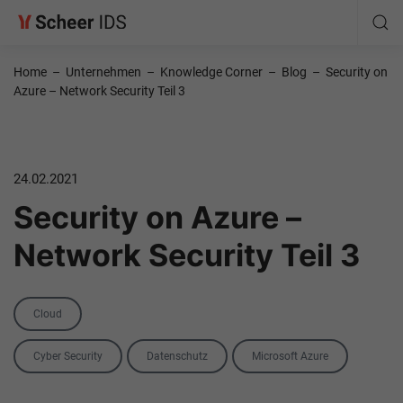
Home
–
Unternehmen
–
Knowledge Corner
–
Blog
–
Security on
Azure – Network Security Teil 3
24.02.2021
Security on Azure –
Network Security Teil 3
Category
Cloud
Tags
Cyber Security
Datenschutz
Microsoft Azure