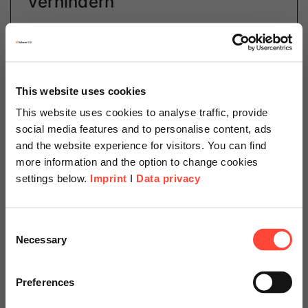
verhindern
Category
HXM
This website uses cookies
Die innere Kündigung ist ein langfristiger, stiller
This website uses cookies to analyse traffic, provide
Prozess bei unzufriedenen Mitarbeitenden. Laut einer
social media features and to personalise content, ads
Studie von Deloitte (2019) haben in Deutschland fast
and the website experience for visitors. You can find
sechs Millionen Arbeitnehmende innerlich…
more information and the option to change cookies
settings below.
Imprint
I
Data privacy
Weiterlesen
Scheer Americas
Consent
Necessary
Selection
Visit our page for America with
1
specially adapted offers and
Preferences
services.