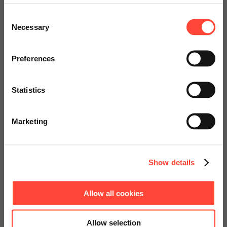
Scheer Americas
Consent
Necessary
Selection
Visit our page for America with
specially adapted offers and
Preferences
services.
Statistics
Go to Americas Website
Marketing
Continue on Global Website
Show details
Allow all cookies
Allow selection