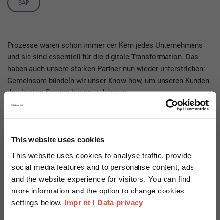
SAP
Prozesse waren schon immer der Kern jedes Unternehmens
und sie sind essentiell für die digitale Transformation. Das
haben auch unsere starken Partner nun wieder unterstrichen:
Gemeinsam bündeln wir unser Know-how, um unseren Kunden
den besten Service bieten zu können.
Peter M. Färbinger vom Sprachrohr der SAP-Community, dem
E-3 Magazin, hat das Thema analysiert.
This website uses cookies
This website uses cookies to analyse traffic, provide
social media features and to personalise content, ads
Artikel im E-3 Magazin lesen
and the website experience for visitors. You can find
more information and the option to change cookies
settings below.
Imprint
I
Data privacy