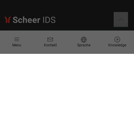
Informationen
Menu
Kontakt
Sprache
Knowledge
Kontakt
Angebotsanfrage
Newsletter
Knowledge Corner
Events
Unternehmen
Über Uns