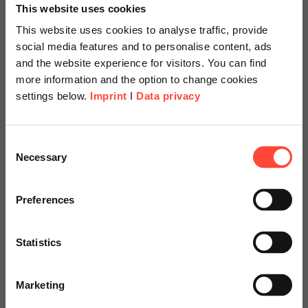
This website uses cookies
This website uses cookies to analyse traffic, provide
social media features and to personalise content, ads
and the website experience for visitors. You can find
more information and the option to change cookies
settings below.
Imprint
I
Data privacy
Scheer Americas
Consent
Erfahren Sie mehr über unsere SAP-
Necessary
Selection
Partnerschaft
Visit our page for America with
specially adapted offers and
Preferences
services.
Statistics
Go to Americas Website
Marketing
Continue on Global Website