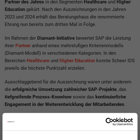
Partner des Jahres
in den Segmenten
Healthcare
und
Higher
Education
gekürt. Nach den Auszeichnungen in den Jahren
2023 und 2024 erhält das Beratungshaus die renommierte
Ehrung nun bereits zum dritten Mal in Folge.
Im Rahmen der
Diamant-Initiative
bewertet SAP die Leistung
ihrer
Partner
anhand eines mehrstufigen Kriterienmodells
(Diamant-Modell) in verschiedenen Kategorien. In den
Bereichen
Healthcare
und
Higher Education
konnte Scheer IDS
jeweils die höchste Punktzahl erzielen.
Ausschlaggebend für die Auszeichnung waren unter anderem
die
erfolgreiche Umsetzung zahlreicher SAP-Projekte
, das
tiefgreifende Prozess-Knowhow
sowie das
kontinuierliche
Engagement in der Weiterentwicklung der Mitarbeitenden
.