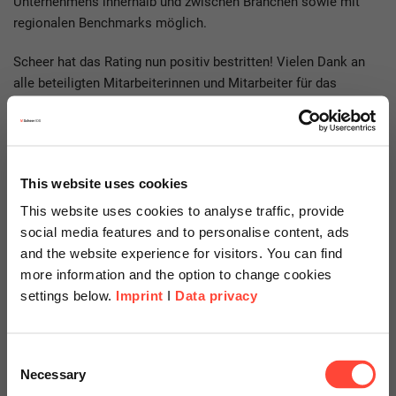
Unternehmens innerhalb und zwischen Branchen sowie mit
regionalen Benchmarks möglich.
Scheer hat das Rating nun positiv bestritten! Vielen Dank an
alle beteiligten Mitarbeiterinnen und Mitarbeiter für das
konstruktive Engagement. Auf dieser Leistung können wir nun
aufbauen und sie gibt uns Rückenwind auf unserem
gemeinsamen Weg in eine digitale, lebenswerte und
nachhaltige Zukunft!
This website uses cookies
This website uses cookies to analyse traffic, provide
social media features and to personalise content, ads
and the website experience for visitors. You can find
more information and the option to change cookies
settings below.
Imprint
I
Data privacy
Scheer Americas
Consent
Necessary
Selection