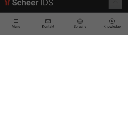
Informationen
Menu
Kontakt
Sprache
Knowledge
Kontakt
Angebotsanfrage
Newsletter
Knowledge Corner
Events
Unternehmen
Über Uns
Scheer Group
Standorte