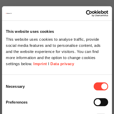
Erfahren Sie mehr über unsere SAP
This website uses cookies
Partnerschaft
This website uses cookies to analyse traffic, provide
social media features and to personalise content, ads
and the website experience for visitors. You can find
more information and the option to change cookies
settings below.
Imprint
I
Data privacy
Scheer Americas
Consent
Necessary
Selection
Visit our page for America with
specially adapted offers and
Preferences
services.