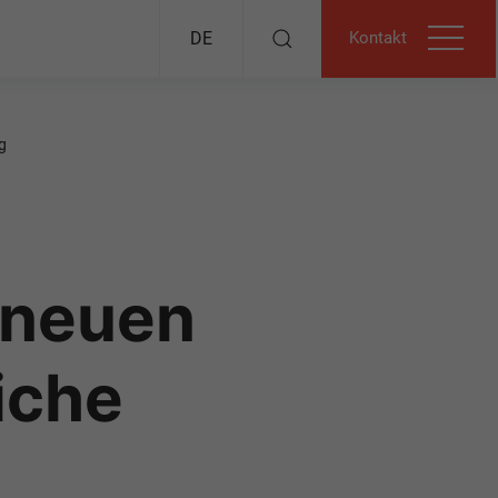
Kontakt
DE
g
 neuen
iche