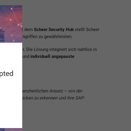
aten dar. Mit dem
Scheer Security Hub
stellt Scheer
 modernen Angriffen zu gewährleisten.
mensdaten. Die Lösung integriert sich nahtlos in
 Compliance
und
individuell angepasste
apted
Mit einem ganzheitlichen Ansatz – von der
icherheitslücken zu erkennen und ihre SAP-