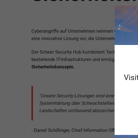
Cyberangriffe auf Unternehmen nehmen weltweit zu 
eine innovative Lösung vor, die Unternehmen unters
Der Scheer Security Hub kombiniert Technologien u
bestehende IT-Infrastrukturen und ermöglicht ein
pr
Sicherheitskonzepte.
Visi
"Unsere Security-Lösungen sind eine strategis
Systemhärtung über Schwachstellenanalysen bis 
Landschaften umfassend abzusichern."
- Daniel Schillinger, Chief Information Officer