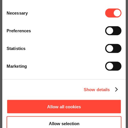
Scheer Americas
Consent
Necessary
Selection
Visit our page for America with
specially adapted offers and
Preferences
services.
Statistics
Go to Americas Website
Marketing
Continue on Global Website
Show details
Allow all cookies
Allow selection