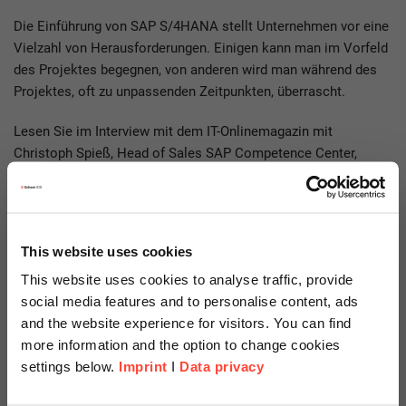
Die Einführung von SAP S/4HANA stellt Unternehmen vor eine
Vielzahl von Herausforderungen. Einigen kann man im Vorfeld
des Projektes begegnen, von anderen wird man während des
Projektes, oft zu unpassenden Zeitpunkten, überrascht.
Lesen Sie im Interview mit dem IT-Onlinemagazin mit
Christoph Spieß, Head of Sales SAP Competence Center,
welche unerwarteten Herausforderungen in S/4HANA-
Projekten entstehen können und wie man diese dennoch zum
Erfolg bringt.
This website uses cookies
This website uses cookies to analyse traffic, provide
Artikel im IT-Onlinemagazin lesen
social media features and to personalise content, ads
and the website experience for visitors. You can find
more information and the option to change cookies
settings below.
Imprint
I
Data privacy