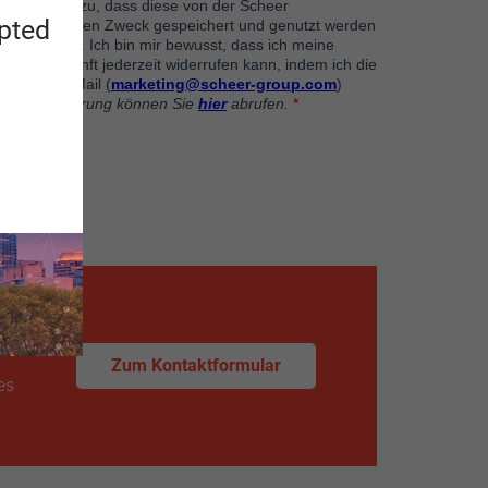
apted
Zum Kontaktformular
es