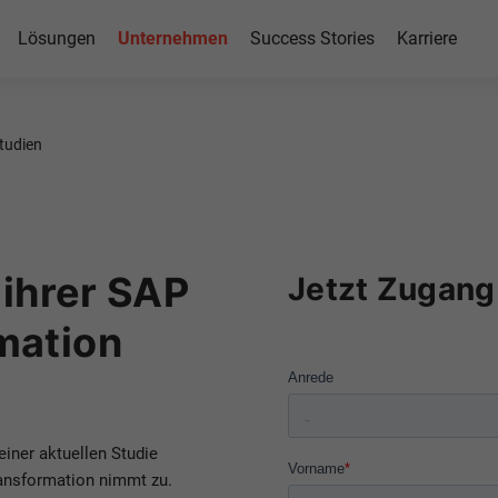
4HANA
Lösungen
Unternehmen
Success Stories
Karriere
2023
tudien
se für Ihre
 ihrer SAP
Jetzt Zugang 
mation
iner aktuellen Studie
ansformation nimmt zu.