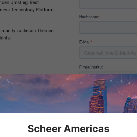
r den Umstieg, Best
iness Technology Platform
ommunity zu diesen Themen
ights.
Scheer Americas