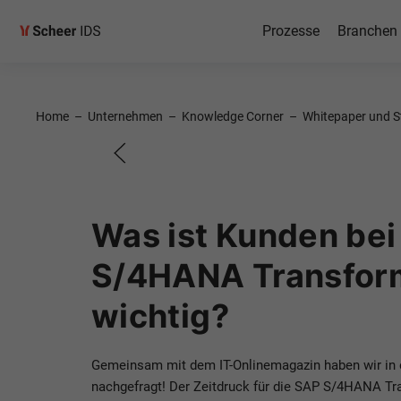
SAP S/
Prozesse
Branchen
Studie 
Home
–
Unternehmen
–
Knowledge Corner
–
Whitepaper und S
Spannende Erkenntnis
Transformation
Was ist Kunden bei
S/4HANA Transfor
Sprechen Sie uns an!
wichtig?
Gemeinsam mit dem IT-Onlinemagazin haben wir in e
nachgefragt! Der Zeitdruck für die SAP S/4HANA Tr