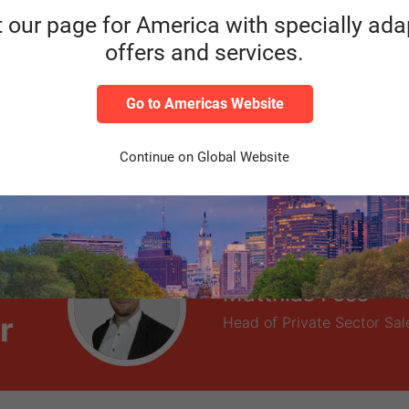
t our page for America with specially ad
offers and services.
Go to Americas Website
Continue on Global Website
Matthias Foss
r
Head of Private Sector Sal