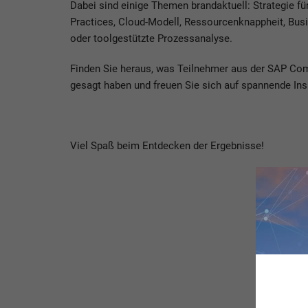
Dabei sind einige Themen brandaktuell: Strategie fü
Practices, Cloud-Modell, Ressourcenknappheit, Bus
oder toolgestützte Prozessanalyse.
Finden Sie heraus, was Teilnehmer aus der SAP C
gesagt haben und freuen Sie sich auf spannende Ins
Viel Spaß beim Entdecken der Ergebnisse!