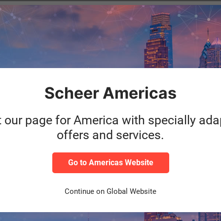
Category
In den letzt
HXM
gezwungen ihr
Beginn der Pa
in
Beschäftigten
ng
Scheer Americas
Weiterl
t our page for America with specially ad
offers and services.
Category
Diversitätsm
HXM
Management de
im
unterschiedli
Go to Americas Website
ch
vorteilhaftig
Continue on Global Website
Weiterl