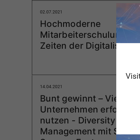
02.07.2021
Hochmoderne
Mitarbeiterschulungen 
Zeiten der Digitalisieru
Visi
14.04.2021
Bunt gewinnt – Vielfalt 
Unternehmen erfolgrei
nutzen - Diversity
Management mit SAP