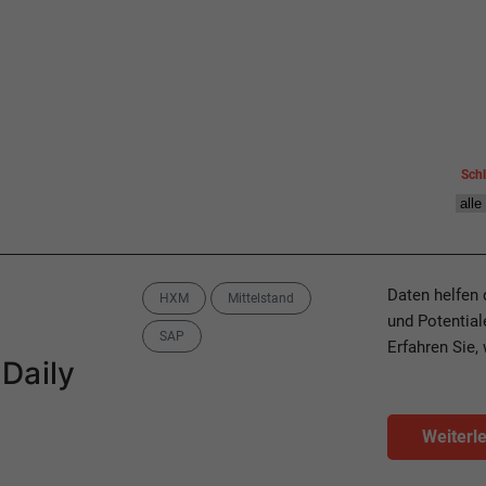
Sch
Categories
Daten helfen 
HXM
Mittelstand
und Potentia
SAP
Erfahren Sie,
Daily
Weiterl