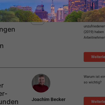
Category
Die innere Kün
HXM
unzufriedenen
ungen
(2019) haben 
Arbeitnehmen
rn
Weiterl
Author
Warum ist ein
so wichtig?
er
er-
Joachim Becker
Kunden
Weiterl