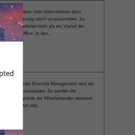
en Monaten waren viele Unternehmen dazu
e Digitalisierung rasch voranzutreiben. Zu
ndemie arbeiteten mehr als ein Viertel der
 im Home-Office. In den…
esen
apted
anagement oder Diversity Management wird als
r Vielfalt verstanden. So werden die
chen Hintergründe der Mitarbeitenden bewusst
/positiv genutzt und…
esen