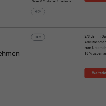
Sales & Customer Experience
Category
HXM
Category
2/3 der im Ga
HXM
Arbeitnehmend
d
zum Unterneh
nehmen
16 % gaben an
Weiterl