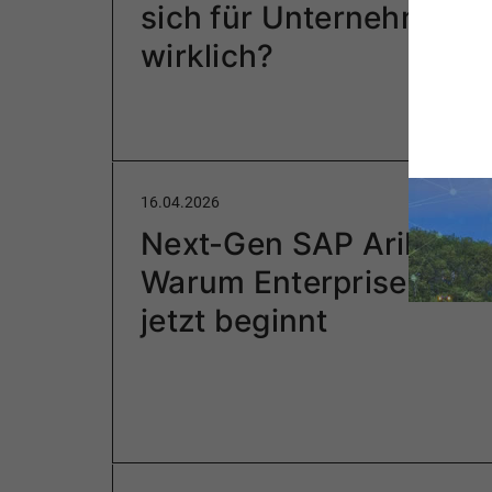
sich für Unternehmen
wirklich?
16.04.2026
Next-Gen SAP Ariba un
Warum Enterprise Read
jetzt beginnt