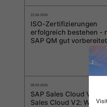
22.06.2026
ISO-Zertifizierungen
erfolgreich bestehen - 
SAP QM gut vorbereite
08.05.2026
SAP Sales Cloud V1 vs
Visi
Sales Cloud V2: Was än