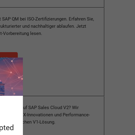
t SAP QM bei ISO-Zertifizierungen. Erfahren Sie,
ukturierter und nachhaltiger ablaufen. Jetzt
t-Vorbereitung lesen.
esen
er Wechsel auf SAP Sales Cloud V2? Wir
lean Core, UX-Innovationen und Performance-
 zur klassischen V1-Lösung.
apted