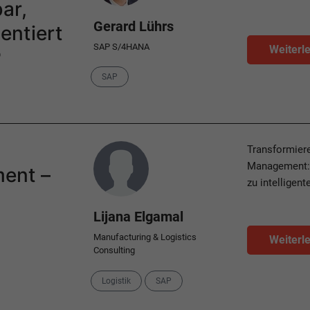
ar,
Gerard Lührs
entiert
SAP S/4HANA
Weiterl
P
Category
SAP
Author
Transformiere
Management: C
ent –
zu intelligen
Lijana Elgamal
Manufacturing & Logistics
Weiterl
Consulting
Categories
Logistik
SAP