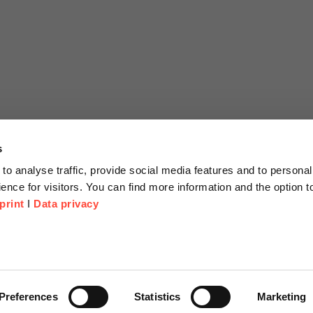
s
to analyse traffic, provide social media features and to personal
ence for visitors. You can find more information and the option 
print
I
Data privacy
tionen
Unternehmen
Über Uns
anfrage
Scheer Group
Preferences
Statistics
Marketing