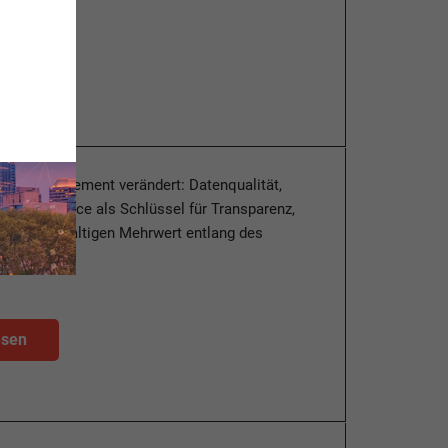
esen
pend Management verändert: Datenqualität,
nd Governance als Schlüssel für Transparenz,
 und nachhaltigen Mehrwert entlang des
zesses.
esen