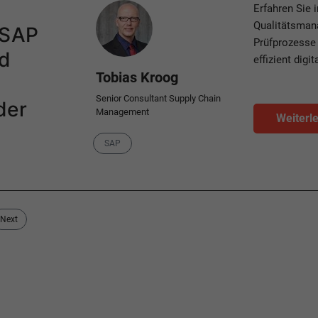
Author
Erfahren Sie 
Qualitätsmana
t SAP
Prüfprozesse 
d
effizient digit
Tobias Kroog
Senior Consultant Supply Chain
der
Management
Weiterl
Category
SAP
Next