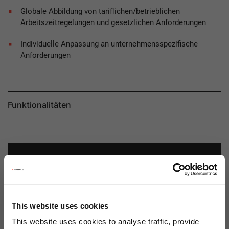
Globale Abbildung von tariflichen/betrieblichen
Arbeitszeitregelungen und gesetzlichen Anforderungen
Individuelle Anpassung an unternehmensspezifische
Anforderungen
Funktionalitäten
Zeitauswertung
Mit der SAP Zeitauswertung werden erfasste
Personalzeiten überprüft, klassifiziert und automatisch
This website uses cookies
bewertet.
This website uses cookies to analyse traffic, provide