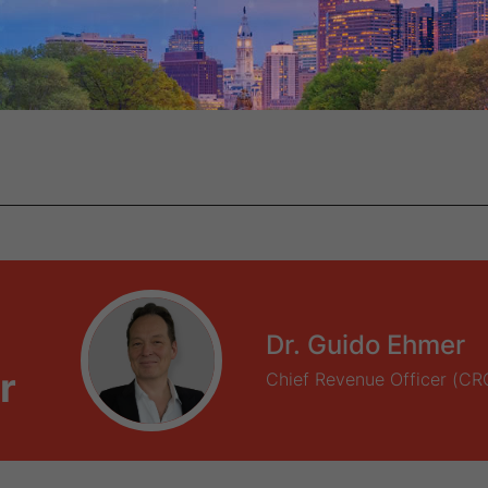
g durch den Implementierun
anung und -durchführung war
Dr. Guido Ehmer
r
Chief Revenue Officer (CR