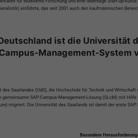
erkannt für exzellente Forschung und eine lebendige Start-up-Kultu
ralistik) einführte, das seit 2001 auch den kaufmännischen Bereich
Deutschland ist die Universität 
 Campus-Management-System von
ät des Saarlandes (UdS), die Hochschule für Technik und Wirtschaft
 die gemeinsame SAP-Campus-Management-Lösung (SLcM) mit Hilfe
zure) migriert. Die Universität des Saarlands ist damit der erste SA
Besondere Herausforderung