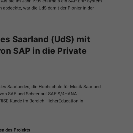
r. Als sie im Jahr 1999 erstmals ein SAP-ERP-System
 abdeckte, war die UdS damit der Pionier in der
des Saarland (UdS) mit
 SAP in die Private
 des Saarlandes, die Hochschule für Musik Saar und
 von SAP und Scheer auf SAP S/4HANA
P RISE Kunde im Bereich HigherEducation in
en des Projekts