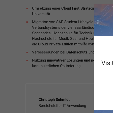
Umsetzung einer
Cloud First Strategie
mit der M
Universität
Migration von SAP Student Lifecycle Managemen
Verbundsystems der vier saarländischen Hochsc
Saarlandes, Hochschule für Technik und Wirtsch
Hochschule für Musik Saar und Hochschule der 
die
Cloud Private Edition
mithilfe von
SAP RISE
Verbesserungen bei
Datenschutz
und
IT-Sicherh
Nutzung
innovativer Lösungen und neuer digita
Visi
kontinuierlichen Optimierung
Christoph Schmidt
Bereichsleiter IT-Anwendung