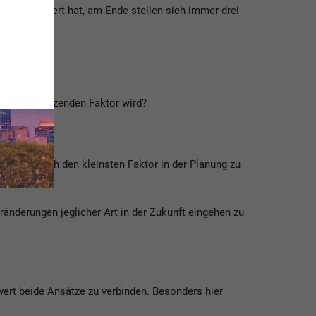
ausgegliedert hat, am Ende stellen sich immer drei
t zum begrenzenden Faktor wird?
 setzen auch den kleinsten Faktor in der Planung zu
ränderungen jeglicher Art in der Zukunft eingehen zu
wert beide Ansätze zu verbinden. Besonders hier