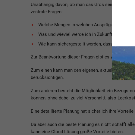
Unabhängig davon, ob man das Gros seiner IT im eig
zentrale Fragen:
Welche Mengen in welchen Ausprägungen benöt
Was und wieviel werde ich in Zukunft brauchen?
Wie kann sichergestellt werden, dass die Koste
Zur Beantwortung dieser Fragen gibt es zwei Ansätz
Zum einen kann man den eigenen, aktuellen und zukün
berücksichtigen.
Zum anderen besteht die Möglichkeit ein Bezugsmodel
können, ohne dabei zu viel Verschnitt, also Leerkos
Eine detaillierte Planung hat sicherlich ihre Vorteile
Da aber auch die beste Planung es nicht schafft all
kann eine Cloud Lösung große Vorteile bieten.