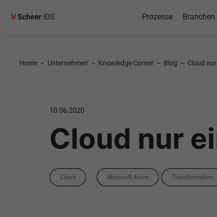
Prozesse
Branchen
Home
–
Unternehmen
–
Knowledge Corner
–
Blog
–
Cloud nur
10.06.2020
Cloud nur e
Category
Tags
Cloud
Microsoft Azure
Transformation