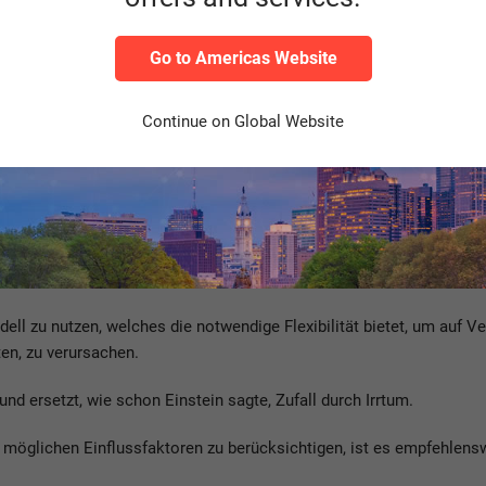
enen Rechenzentrum betreibt oder zu einem externen Dienstleister 
Go to Americas Website
ige ich im Moment?
Continue on Global Website
n für den Normalbetrieb angemessen sind und die IT trotzdem nich
e:
ftigen Bedarf sowohl in einer Planung festhalten und sich als Ziel
l zu nutzen, welches die notwendige Flexibilität bietet, um auf Ve
ten, zu verursachen.
 und ersetzt, wie schon Einstein sagte, Zufall durch Irrtum.
e möglichen Einflussfaktoren zu berücksichtigen, ist es empfehlens