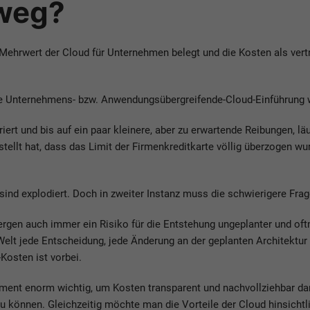
 weg?
rwert der Cloud für Unternehmen belegt und die Kosten als vertre
die Unternehmens- bzw. Anwendungsübergreifende-Cloud-Einführung w
ert und bis auf ein paar kleinere, aber zu erwartende Reibungen, l
estellt hat, dass das Limit der Firmenkreditkarte völlig überzogen
en sind explodiert. Doch in zweiter Instanz muss die schwierigere 
bergen auch immer ein Risiko für die Entstehung ungeplanter und o
Welt jede Entscheidung, jede Änderung an der geplanten Architektur
Kosten ist vorbei.
ent enorm wichtig, um Kosten transparent und nachvollziehbar da
können. Gleichzeitig möchte man die Vorteile der Cloud hinsichtlic