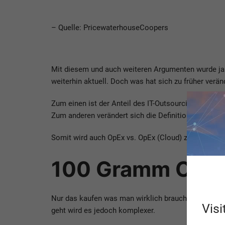
– Quelle: PricewaterhouseCoopers
Mit diesem und auch weiteren Argumenten wurde ja
weiterhin aktuell. Doch was hat sich zu früher verän
Zum einen ist der Anteil des IT-Outsourcing stark 
Zum anderen verändert sich die Definition von OpEx 
Somit wird auch OpEx vs. OpEx (Cloud) zu einer int
100 Gramm Cloud
Nur das kaufen was man wirklich brauch mag priva
Visi
geht wird es jedoch komplexer.