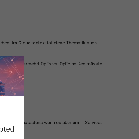
ben. Im Cloudkontext ist diese Thematik auch
nsformation vermehrt OpEx vs. OpEx heißen müsste.
ch sein. Spätestens wenn es aber um IT-Services
apted