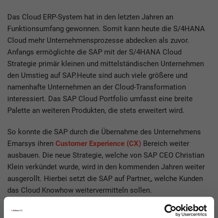
Das Cloud ERP-System hat in den letzten Jahren an
Funktionsumfang gewonnen. Somit kann heute die S/4HANA
Cloud mehr Unternehmensprozesse abdecken als zuvor.
Anfangs ermöglichte die SAP mit der S/4HANA Cloud
Strategie primär kleinen und mittelständischen Unternehmen
den Umstieg auf SAP.Heute sind auch viele größere und
namenhafte Unternehmen an der Cloud-Transformation
interessiert. Das SAP Cloud Portfolio umfasst eine breite
Palette an weiteren Produkten, die stets erweitert wird.
So konnte die SAP durch die Übernahme des Unternehmens
Emarsys ihren
Customer Experience (CX)
Bereich weiter
ausbauen. Die neue Strategie, welche von SAP CEO Christian
Klein verkündet wurde, wird in den kommenden Jahren weiter
ausgerollt. Hierbei setzt die SAP auf Partner,, welche Kunden
das Cloud Knowhow weitervermitteln sollen.
Digitalisierung – wenn nicht