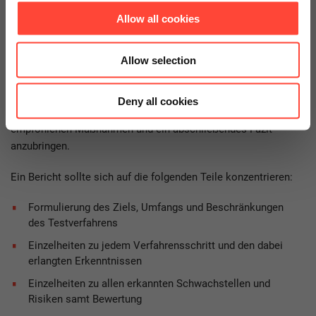
Im letzten Schritt gilt es die Ziele, den Umfang, die
Allow all cookies
Vorgehensweise und Funde zu dokumentieren. Idealerweise
folgt die Struktur des Berichtes der Vorgehensweise des
Allow selection
Tests. Zu Beginn werden die vereinbarte Zielsetzung und der
Umfang des Tests beschrieben. Es folgt die Scan Methodik
und deren Ergebnisse. Anschließend werden die bewerteten
Deny all cookies
Ergebnisse geordnet nach Risiko präsentiert. Letztlich sind die
empfohlenen Maßnahmen und ein abschließendes Fazit
anzubringen.
Ein Bericht sollte sich auf die folgenden Teile konzentrieren:
Formulierung des Ziels, Umfangs und Beschränkungen
des Testverfahrens
Einzelheiten zu jedem Verfahrensschritt und den dabei
erlangten Erkenntnissen
Einzelheiten zu allen erkannten Schwachstellen und
Risiken samt Bewertung